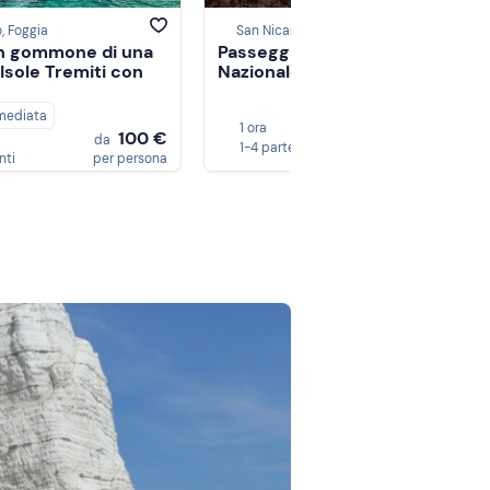
, Foggia
San Nicandro Garganico, Foggia
in gommone di una
Passeggiata a cavallo nel Parco
 Isole Tremiti con
Nazionale del Gargano
mediata
35 
1 ora
4,8
da
100 €
da
1-4 partecipanti
per person
nti
per persona