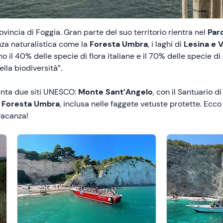
rovincia di Foggia. Gran parte del suo territorio rientra nel
Par
nza naturalistica come la
Foresta Umbra
, i laghi di
Lesina e 
 il 40% delle specie di flora italiane e il 70% delle specie di 
ella biodiversità”.
vanta due siti UNESCO:
Monte Sant’Angelo
, con il Santuario 
a
Foresta Umbra
, inclusa nelle faggete vetuste protette. Ecc
vacanza!