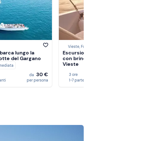
Vieste, Foggia
barca lungo la
Escursione in barca al tramont
rotte del Gargano
con brindisi lungo la costa di
Vieste
mediata
30 €
60 
3 ore
5,0
da
da
anti
per persona
1-7 partecipanti
per person