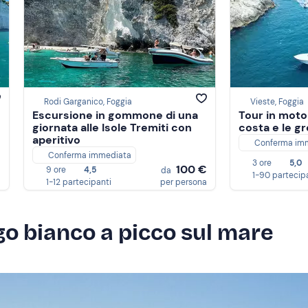
Rodi Garganico, Foggia
Vieste, Foggia
Escursione in gommone di una
Tour in moto
giornata alle Isole Tremiti con
costa e le g
aperitivo
Conferma im
Conferma immediata
€
3 ore
5,0
100 €
9 ore
4,5
da
a
1-90 partecip
1-12 partecipanti
per persona
rgo bianco a picco sul mare