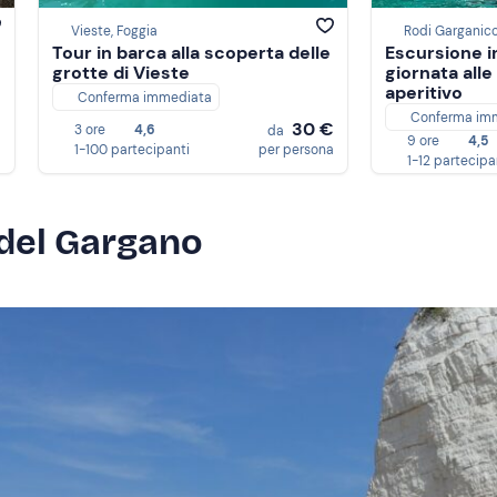
Vieste, Foggia
Rodi Garganico
Tour in barca alla scoperta delle
Escursione 
grotte di Vieste
giornata alle
aperitivo
Conferma immediata
Conferma im
€
30 €
3 ore
4,6
da
9 ore
4,5
a
1-100 partecipanti
per persona
1-12 partecipa
a del Gargano