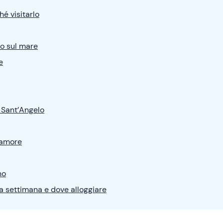
hé visitarlo
co sul mare
e
 Sant’Angelo
l’amore
no
a settimana e dove alloggiare