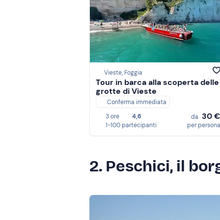
Vieste, Foggia
Tour in barca alla scoperta delle
grotte di Vieste
Conferma immediata
30 
3 ore
4,6
da
1-100 partecipanti
per person
2. Peschici, il bo