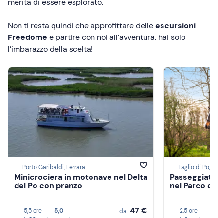
merita di essere esplorato.
Non ti resta quindi che approfittare delle
escursioni
Freedome
e partire con noi all’avventura: hai solo
l’imbarazzo della scelta!
Porto Garibaldi, Ferrara
Taglio di Po, R
Minicrociera in motonave nel Delta
Passeggiata 
del Po con pranzo
nel Parco del
47 €
5,5 ore
5,0
2,5 ore
3,
da