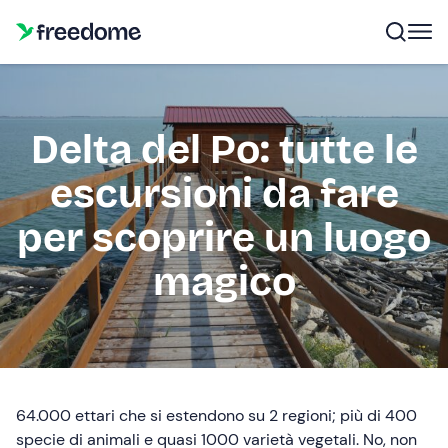
Delta del Po: tutte le
escursioni da fare
per scoprire un luogo
magico
64.000 ettari che si estendono su 2 regioni; più di 400
specie di animali e quasi 1000 varietà vegetali. No, non