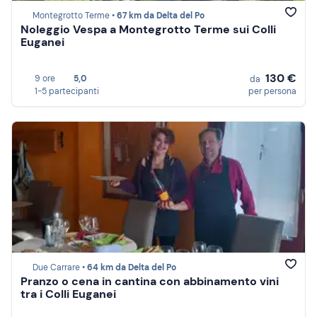
Montegrotto Terme •
67 km da Delta del Po
Noleggio Vespa a Montegrotto Terme sui Colli
Euganei
130 €
9 ore
5,0
da
1-5 partecipanti
per persona
Due Carrare •
64 km da Delta del Po
Pranzo o cena in cantina con abbinamento vini
tra i Colli Euganei