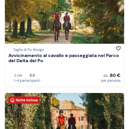
Taglio di Po, Rovigo
Avvicinamento al cavallo e passeggiata nel Parco
del Delta del Po
80 €
2 ore
5,0
da
1-4 partecipanti
per persona
Notte inclusa