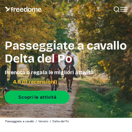
Passeggiate a cavallo
Delta del Po
Prenota o regala le migliori attività
4.6 (11 recensioni)
Scopri le attività
Passeggiate a cavallo
/
Veneto
/
Delta del Po