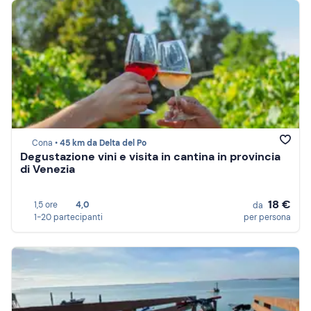
Cona •
45 km da Delta del Po
Degustazione vini e visita in cantina in provincia
di Venezia
18 €
1,5 ore
4,0
da
1-20 partecipanti
per persona