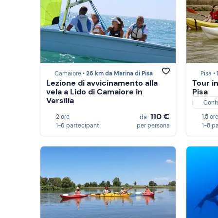
Camaiore •
26 km da Marina di Pisa
Pisa •
Lezione di avvicinamento alla
Tour i
vela a Lido di Camaiore in
Pisa
Versilia
Conf
110 €
2 ore
1,5 or
da
1-6 partecipanti
per persona
1-8 p