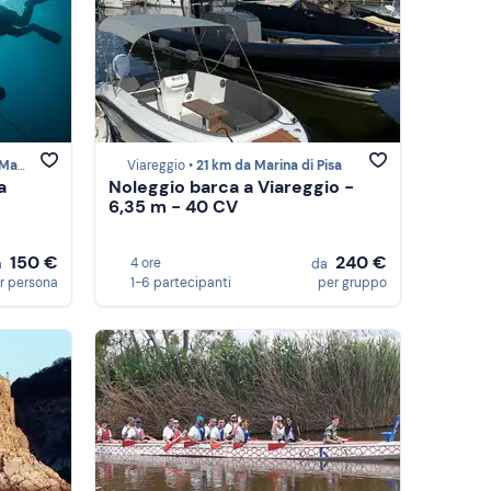
 Pisa
Viareggio •
21 km da Marina di Pisa
a
Noleggio barca a Viareggio -
6,35 m - 40 CV
150 €
240 €
4 ore
a
da
r persona
1-6 partecipanti
per gruppo