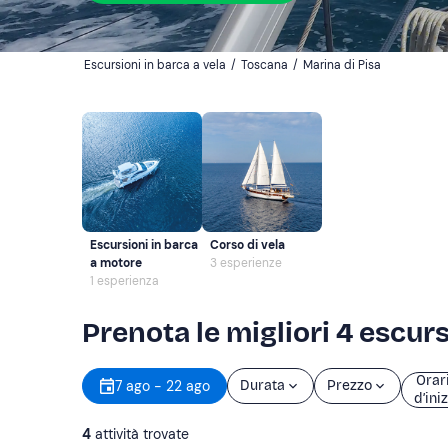
Escursioni in barca a vela
/
Toscana
/
Marina di Pisa
Escursioni in barca
Corso di vela
a motore
3 esperienze
1 esperienza
Prenota le migliori 4 escurs
Orar
7 ago - 22 ago
Durata
Prezzo
d’ini
4
attività trovate