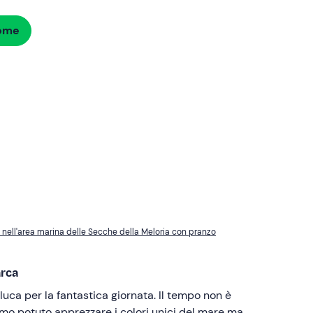
dome
a nell'area marina delle Secche della Meloria con pranzo
arca
uca per la fantastica giornata. Il tempo non è
mo potuto apprezzare i colori unici del mare ma