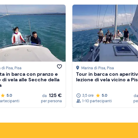
 di Pisa
, Pisa
Marina di Pisa
, Pisa
ta in barca con pranzo e
Tour in barca con aperiti
 di vela alle Secche della
lezione di vela vicino a Pi
a
125 €
5.0
3,5 ore
5.0
da
d
partecipanti
per persona
1-10 partecipanti
pe