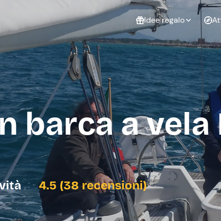
Idee regalo
At
Non sai cosa
regalare?
Esperienze da
Esperie
Gift Card Freedome
regalare
cop
Un regalo digitale che
in barca a vela
lascia la libertà di
scegliere esperienze
outdoor in tutta Italia.
Regala una Gift Card
Laurea
Addi
celi
ività
4.5 (38 recensioni)