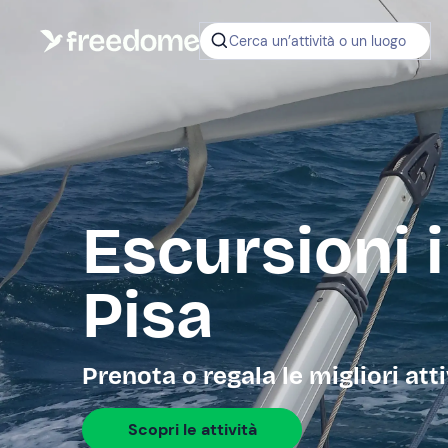
Cerca un’attività o un luogo
Escursioni 
Pisa
Prenota o regala le migliori att
Scopri le attività