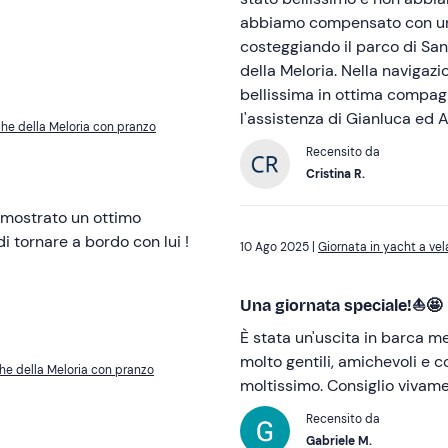
abbiamo compensato con un g
costeggiando il parco di San
della Meloria. Nella navigaz
bellissima in ottima compagn
l'assistenza di Gianluca ed A
che della Meloria con pranzo
Recensito da
Cristina R.
 mostrato un ottimo
i tornare a bordo con lui !
10 Ago 2025 |
Giornata in yacht a vel
Una giornata speciale!⛵️🤩
È stata un'uscita in barca m
molto gentili, amichevoli e co
che della Meloria con pranzo
moltissimo. Consiglio vivam
Recensito da
Gabriele M.