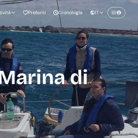
tività
Preferiti
Cronologia
IT
Crea un account Freedome
Unisciti a una community di avventurieri
nze di
Compleanno
come te e colleziona ricordi indimenticabili!
pia
 Marina di
Continua con l'email
o al
Addio al
bato
nubilato