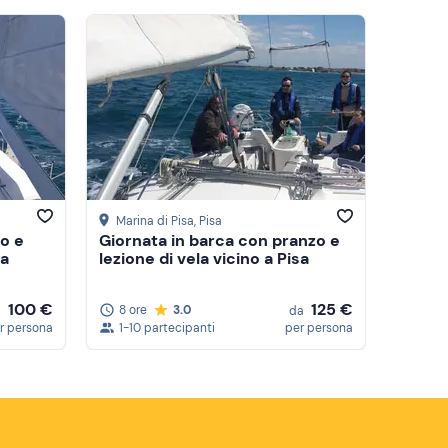
Attività consigliate
Prezzo (crescente)
Prezzo (decrescente)
Recensioni
Marina di Pisa
, Pisa
vo e
Giornata in barca con pranzo e
sa
lezione di vela vicino a Pisa
100 €
125 €
8 ore
3.0
a
da
r persona
1-10 partecipanti
per persona