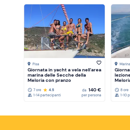
Pisa
Marina
Giornata in yacht a vela nell'area
Giorna
marina delle Secche della
lezione
Meloria con pranzo
Melori
140 €
7 ore
4.5
8 ore
da
1-14 partecipanti
per persona
1-10 