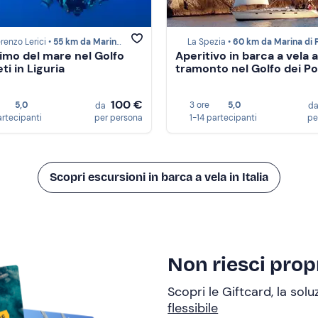
renzo Lerici •
55 km da Marina di Pisa
La Spezia •
60 km da Marina di P
imo del mare nel Golfo
Aperitivo in barca a vela a
ti in Liguria
tramonto nel Golfo dei Po
100 €
5,0
3 ore
5,0
da
d
artecipanti
per persona
1-14 partecipanti
pe
Scopri escursioni in barca a vela in Italia
Non riesci propr
Scopri le Giftcard, la sol
flessibile