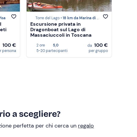
isa
Torre del Lago •
18 km da Marina di Pisa
l
Escursione privata in
eti
Dragonboat sul Lago di
Massaciuccoli in Toscana
100 €
100 €
2 ore
5,0
a
da
r persona
5-20 partecipanti
per gruppo
io a scegliere?
uzione perfetta per chi cerca un
regalo