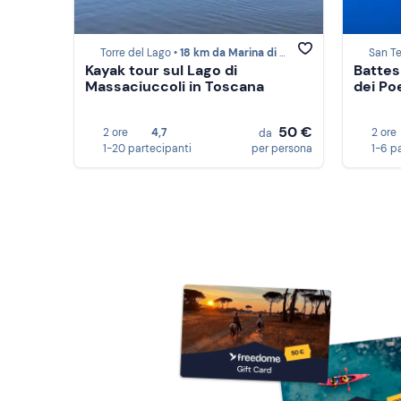
Torre del Lago •
18 km da Marina di Pisa
San Te
Kayak tour sul Lago di
Battes
Massaciuccoli in Toscana
dei Poe
50 €
2 ore
4,7
2 ore
da
1-20 partecipanti
per persona
1-6 p