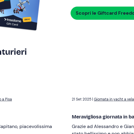
Scopri le Giftcard Free
turieri
o a Pisa
21 Set 2025 |
Giornata in yacht a vel
Meravigliosa giornata in b
Capitano, piacevolissima
Grazie ad Alessandro e Gianl
stato bellissimo e non abbia