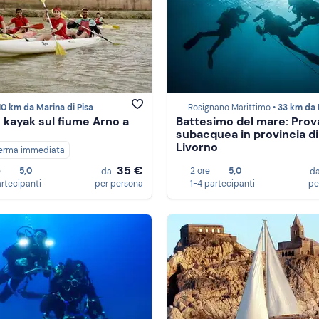
10 km da Marina di Pisa
Rosignano Marittimo •
33 km da Marina di
n kayak sul fiume Arno a
Battesimo del mare: Prov
subacquea in provincia di
Livorno
erma immediata
35 €
e
5,0
2 ore
5,0
da
d
artecipanti
per persona
1-4 partecipanti
pe