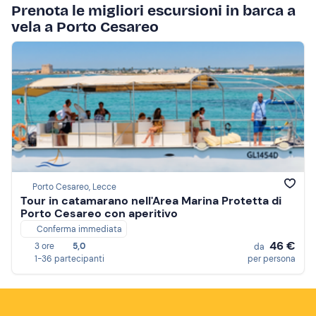
Prenota le migliori escursioni in barca a
vela a Porto Cesareo
Porto Cesareo, Lecce
Tour in catamarano nell'Area Marina Protetta di
Porto Cesareo con aperitivo
Conferma immediata
46 €
3 ore
5,0
da
1-36 partecipanti
per persona