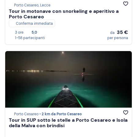
Porto Cesareo, Lecce
Tour in motonave con snorkeling e aperitivo a
Porto Cesareo
Conferma immediata
35 €
3 ore
5,0
da
1-58 partecipanti
per persona
Porto Cesareo •
2 km da Porto Cesareo
Tour in SUP sotto le stelle a Porto Cesareo e Isola
della Malva con brindisi