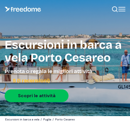
Escursioni in barca a
vela Porto Cesareo
Prenota o regala le migliori attività
5 (1 recensioni)
Scopri le attività
Escursioni in barca a vela
/
Puglia
/
Porto Cesareo