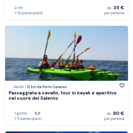
35 €
2 ore
da
1-10 partecipanti
per persona
Nardò •
13 km da Porto Cesareo
Passeggiata a cavallo, tour in kayak e aperitivo
nel cuore del Salento
80 €
1 giorno
5,0
da
1-5 partecipanti
per persona