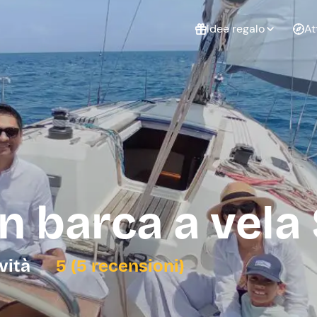
Idee regalo
At
Non sai cosa
regalare?
Esperienze da
Esperie
Gift Card Freedome
regalare
cop
Un regalo digitale che
lascia la libertà di
scegliere esperienze
outdoor in tutta Italia.
in barca a vela
Regala una Gift Card
Laurea
Addi
celi
ività
5 (5 recensioni)