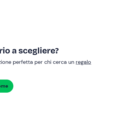
io a scegliere?
uzione perfetta per chi cerca un
regalo
dome