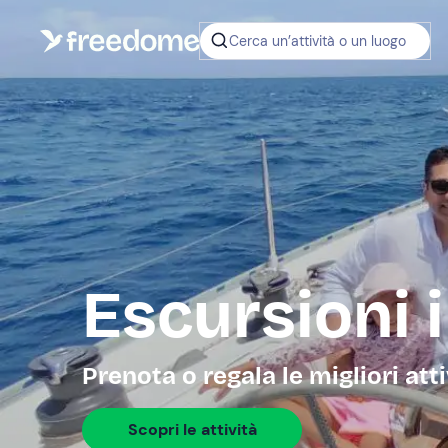
Cerca un’attività o un luogo
Escursioni 
Prenota o regala le migliori att
Scopri le attività