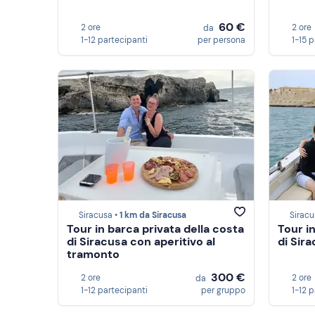
60 €
2 ore
2 ore
da
1-12 partecipanti
per persona
1-15 
Siracusa •
1 km da Siracusa
Siracu
Tour in barca privata della costa
Tour i
di Siracusa con aperitivo al
di Sir
tramonto
300 €
2 ore
2 ore
da
1-12 partecipanti
per gruppo
1-12 