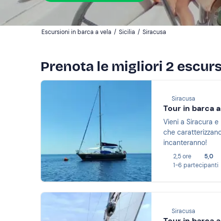
Escursioni in barca a vela
/
Sicilia
/
Siracusa
Prenota le migliori 2 escurs
Siracusa
Tour in barca a
Vieni a Siracura e
che caratterizzano
incanteranno!
2,5 ore
5,0
1-6 partecipanti
Siracusa
Tour in barca a