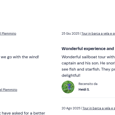
el Plemmirio
25 Giu 2025 |
Tour in barca a vela e 
Wonderful experience and 
 we go with the wind!
Wonderful sailboat tour with snorkeling! We were well
captain and his son. He snorkelled with us and showed us the best spots to
see fish and starfish. They provided the snorkeling equipment. It was
delightful!
Recensito da
Heidi S.
del Plemmirio
20 Ago 2025 |
Tour in barca a vela e
 have asked for a better