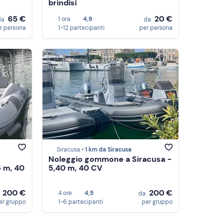
brindisi
65 €
20 €
1 ora
4,9
da
da
r persona
1-12 partecipanti
per persona
Siracusa •
1 km da Siracusa
Noleggio gommone a Siracusa -
5 m, 40
5,40 m, 40 CV
200 €
200 €
4 ore
4,5
a
da
er gruppo
1-6 partecipanti
per gruppo