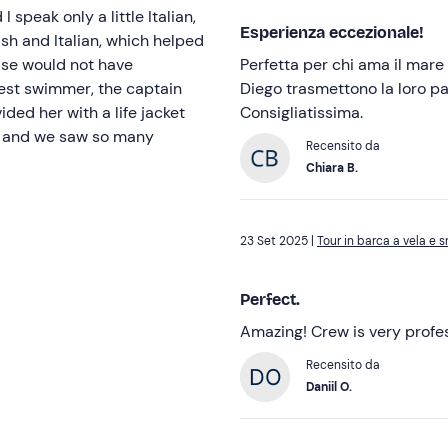
 speak only a little Italian,
Esperienza eccezionale!
sh and Italian, which helped
ise would not have
Perfetta per chi ama il mare 
gest swimmer, the captain
Diego trasmettono la loro p
ded her with a life jacket
Consigliatissima.
al and we saw so many
Recensito da
Chiara B.
23 Set 2025 |
Tour in barca a vela e 
Perfect.
Amazing! Crew is very profe
Recensito da
Daniil O.