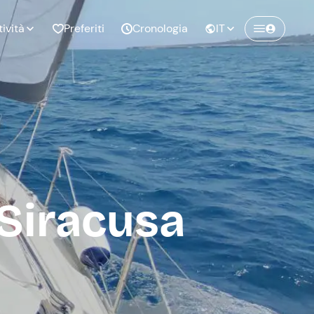
tività
Preferiti
Cronologia
IT
Crea un account Freedome
Unisciti a una community di avventurieri
nze di
Compleanno
come te e colleziona ricordi indimenticabili!
pia
 Siracusa
Continua con l'email
o al
Addio al
bato
nubilato