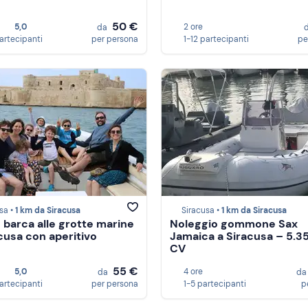
50 €
5,0
2 ore
da
partecipanti
per persona
1-12 partecipanti
pe
sa •
1 km da Siracusa
Siracusa •
1 km da Siracusa
n barca alle grotte marine
Noleggio gommone Sax
acusa con aperitivo
Jamaica a Siracusa – 5.3
CV
55 €
5,0
4 ore
da
d
partecipanti
per persona
1-5 partecipanti
p