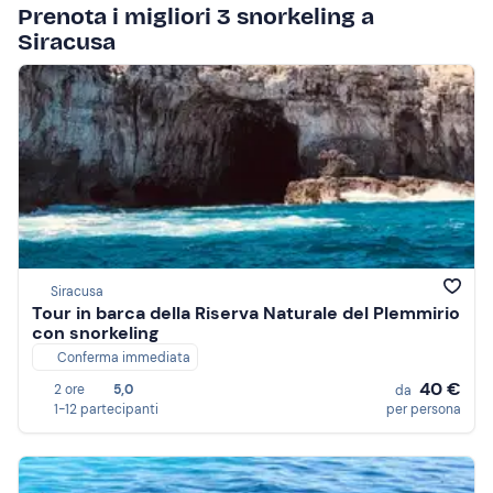
Prenota i migliori 3 snorkeling a
Siracusa
Siracusa
Tour in barca della Riserva Naturale del Plemmirio
con snorkeling
Conferma immediata
40 €
2 ore
5,0
da
1-12 partecipanti
per persona