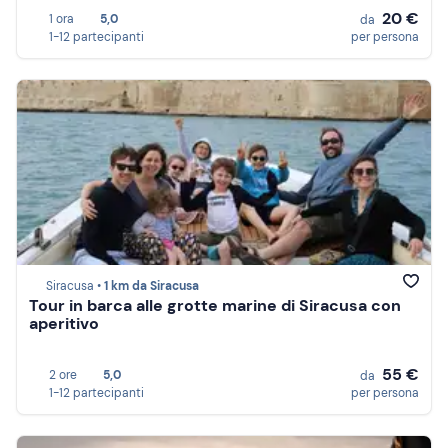
20 €
1 ora
5,0
da
1-12 partecipanti
per persona
Siracusa •
1 km da Siracusa
Tour in barca alle grotte marine di Siracusa con
aperitivo
55 €
2 ore
5,0
da
1-12 partecipanti
per persona