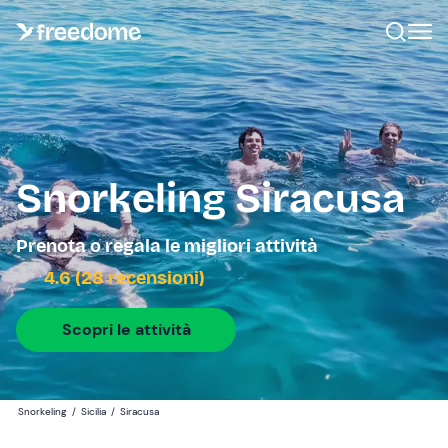
Snorkeling Siracusa
Prenota o regala le migliori attività
4.6 (28 recensioni)
Scopri le attività
Snorkeling
/
Sicilia
/
Siracusa