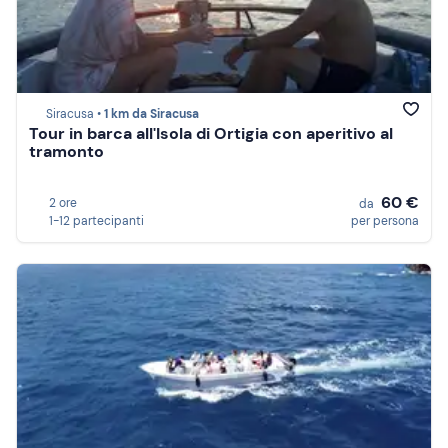
Siracusa •
1 km da Siracusa
Tour in barca all'Isola di Ortigia con aperitivo al
tramonto
60 €
2 ore
da
1-12 partecipanti
per persona