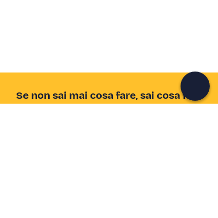
Unisciti a una community di avventurieri come te e
colleziona ricordi indimenticabili!
Continua con l'email
Se non sai mai cosa fare, sai cosa fare
Scrivi la tua email e scopri tante alternative all'aperitivo
e al divano
Indirizzo email
Iscriviti ora
Ho letto e accetto la
Privacy Policy