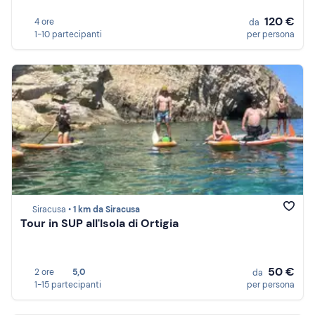
120 €
4 ore
da
1-10 partecipanti
per persona
Siracusa •
1 km da Siracusa
Tour in SUP all'Isola di Ortigia
50 €
2 ore
5,0
da
1-15 partecipanti
per persona