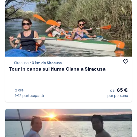
Siracusa •
3 km da Siracusa
Tour in canoa sul fiume Ciane a Siracusa
65 €
2 ore
da
1-12 partecipanti
per persona