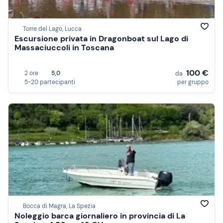
Torre del Lago, Lucca
Escursione privata in Dragonboat sul Lago di
Massaciuccoli in Toscana
100 €
2 ore
5,0
da
5-20 partecipanti
per gruppo
Bocca di Magra, La Spezia
Noleggio barca giornaliero in provincia di La