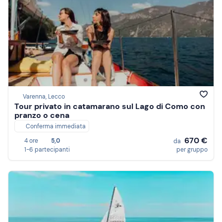
Varenna, Lecco
Tour privato in catamarano sul Lago di Como con
pranzo o cena
Conferma immediata
670 €
4 ore
5,0
da
1-6 partecipanti
per gruppo