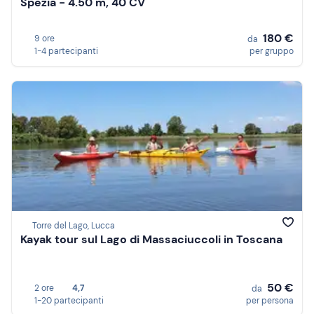
Spezia - 4.50 m, 40 CV
180 €
9 ore
da
1-4 partecipanti
per gruppo
Torre del Lago, Lucca
Kayak tour sul Lago di Massaciuccoli in Toscana
50 €
2 ore
4,7
da
1-20 partecipanti
per persona