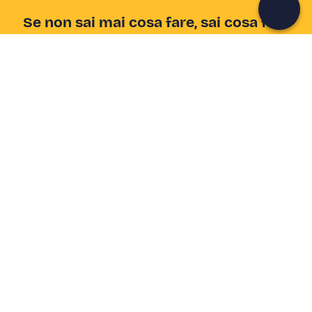
Se non sai mai cosa fare, sai cosa fare
Scrivi la tua email e scopri tante alternative all'aperitivo
e al divano
Indirizzo email
Iscriviti ora
Ho letto e accetto la
Privacy Policy
Supporto
Centro assistenza