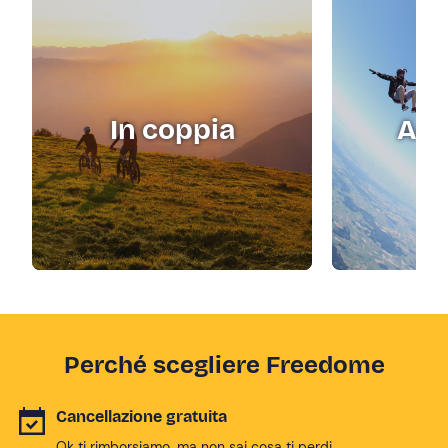
In coppia
Adr
Perché scegliere Freedome
Cancellazione gratuita
Ok ti rimborsiamo, ma non sai cosa ti perdi