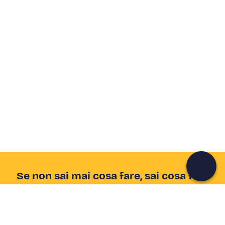
Crea un account Freedome
Unisciti a una community di avventurieri come te e
colleziona ricordi indimenticabili!
Continua con l'email
Se non sai mai cosa fare, sai cosa fare
Scrivi la tua email e scopri tante alternative all'aperitivo
e al divano