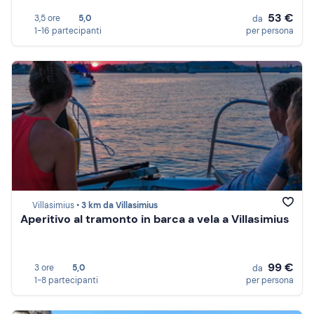
53 €
3,5 ore
5,0
da
1-16 partecipanti
per persona
Villasimius •
3 km da Villasimius
Aperitivo al tramonto in barca a vela a Villasimius
99 €
3 ore
5,0
da
1-8 partecipanti
per persona