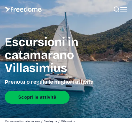
Escursioni in
catamarano
Villasimius
Prenota o regala le migliori attività
Scopri le attività
Escursioni in catamarano
/
Sardegna
/
Villasimius