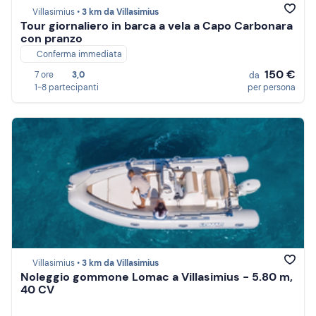
Villasimius •
3 km da Villasimius
Tour giornaliero in barca a vela a Capo Carbonara
con pranzo
Conferma immediata
150 €
7 ore
3,0
da
1-8 partecipanti
per persona
Villasimius •
3 km da Villasimius
Noleggio gommone Lomac a Villasimius - 5.80 m,
40 CV