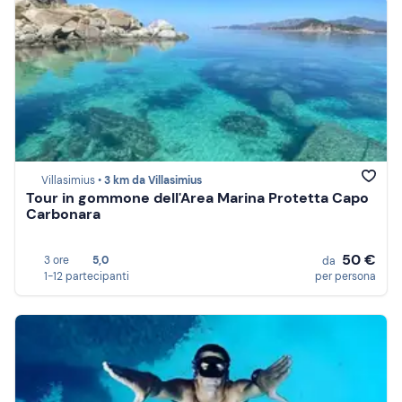
Villasimius •
3 km da Villasimius
Tour in gommone dell'Area Marina Protetta Capo
Carbonara
50 €
3 ore
5,0
da
1-12 partecipanti
per persona