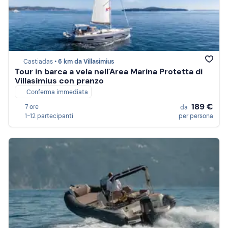
Castiadas •
6 km da Villasimius
Tour in barca a vela nell'Area Marina Protetta di
Villasimius con pranzo
Conferma immediata
189 €
7 ore
da
1-12 partecipanti
per persona