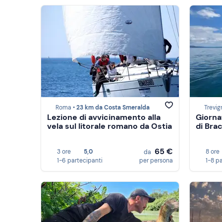
Roma •
23 km da Costa Smeralda
Trevi
Lezione di avvicinamento alla
Giorna
vela sul litorale romano da Ostia
di Bra
65 €
3 ore
5,0
8 ore
da
1-6 partecipanti
per persona
1-8 p