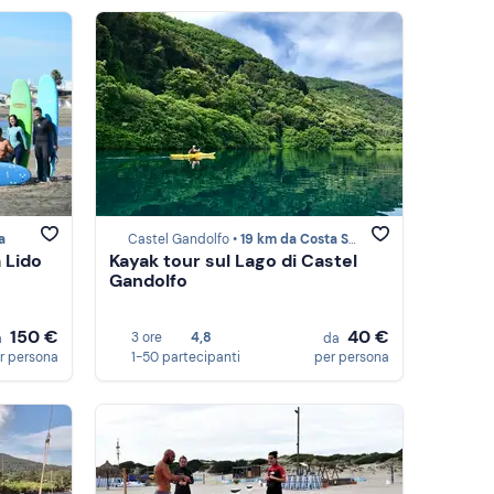
a
Castel Gandolfo •
19 km da Costa Smeralda
 Lido
Kayak tour sul Lago di Castel
Gandolfo
150 €
40 €
3 ore
4,8
a
da
r persona
1-50 partecipanti
per persona