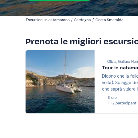
Escursioni in catamarano
/
Sardegna
/
Costa Smeralda
Prenota le migliori escurs
Olbia, Gallura No
Tour in catamar
Dicono che la feli
volta). Spiagge do
che saprà viziare 
una delle giornate 
8 ore
1-12 partecipanti