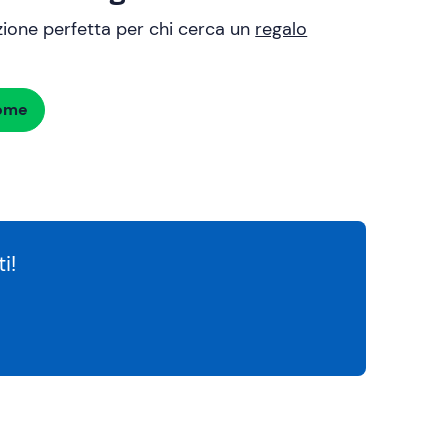
uzione perfetta per chi cerca un
regalo
dome
i!