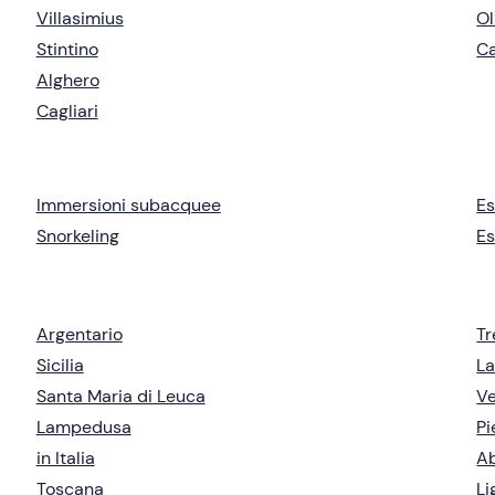
Villasimius
Ol
Stintino
Ca
Alghero
Cagliari
Immersioni subacquee
Es
Snorkeling
Es
Argentario
Tr
Sicilia
La
Santa Maria di Leuca
V
Lampedusa
P
in Italia
A
Toscana
Li