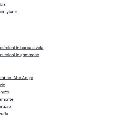
bia
nnigione
cursioni in barca a vela
cursioni in gommone
entino-Alto Adige
zio
eneto
iemonte
bruzzo
guria