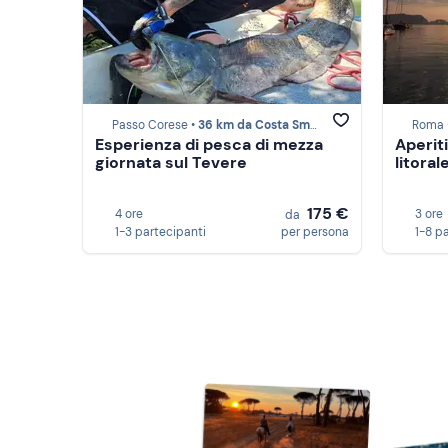
Passo Corese •
36 km da Costa Smeralda
Roma 
Esperienza di pesca di mezza
Aperiti
giornata sul Tevere
litora
175 €
4 ore
3 ore
da
1-3 partecipanti
per persona
1-8 p