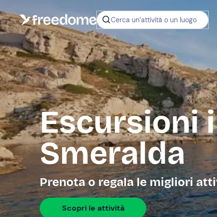
Cerca un’attività o un luogo
Escursioni 
Smeralda
Prenota o regala le migliori atti
Scopri le attività