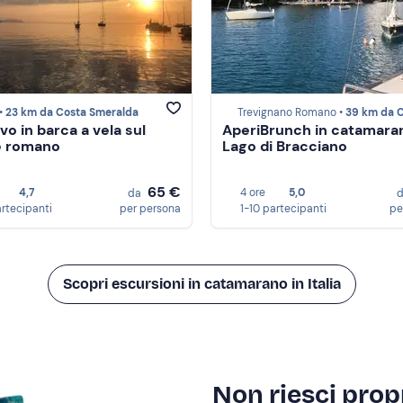
•
23 km da Costa Smeralda
Trevignano Romano •
39 km da Costa Sme
vo in barca a vela sul
AperiBrunch in catamara
le romano
Lago di Bracciano
65 €
4,7
4 ore
5,0
da
artecipanti
per persona
1-10 partecipanti
pe
Scopri escursioni in catamarano in Italia
Non riesci propr