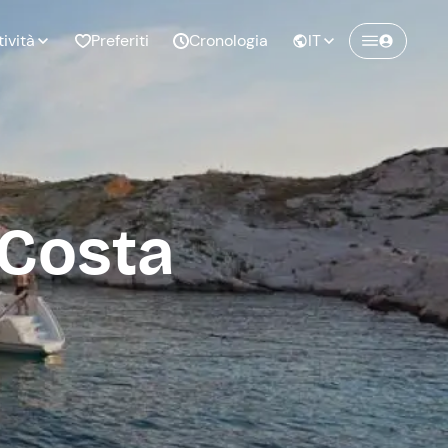
tività
Preferiti
Cronologia
IT
Crea un account Freedome
Unisciti a una community di avventurieri
nze di
Compleanno
come te e colleziona ricordi indimenticabili!
pia
 Costa
Continua con l'email
o al
Addio al
bato
nubilato