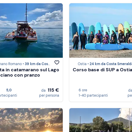
gnano Romano •
39 km da Costa Smeralda
Ostia •
24 km da Costa Smerald
ta in catamarano sul Lago
Corso base di SUP a Ostia
cciano con pranzo
115 €
5,0
6 ore
da
d
artecipanti
per persona
1-40 partecipanti
pe