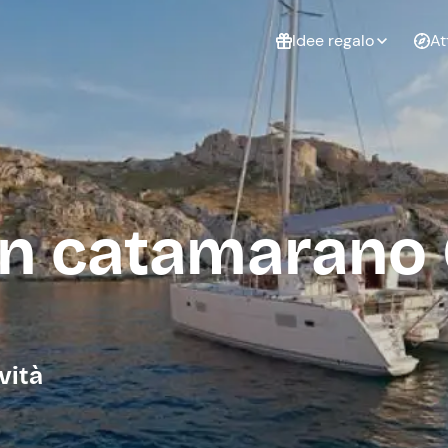
Idee regalo
At
Non sai cosa
regalare?
Esperienze da
Esperie
Gift Card Freedome
regalare
cop
Un regalo digitale che
in catamarano
lascia la libertà di
scegliere esperienze
outdoor in tutta Italia.
Regala una Gift Card
Laurea
Addi
celi
vità