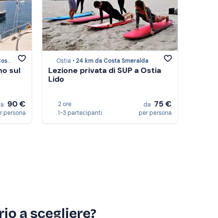
ralda
Ostia •
24 km da Costa Smeralda
no sul
Lezione privata di SUP a Ostia
Lido
90 €
75 €
2 ore
da
da
r persona
1-3 partecipanti
per persona
io a scegliere?