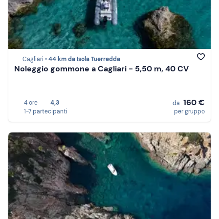
Cagliari •
44 km da Isola Tuerredda
Noleggio gommone a Cagliari - 5,50 m, 40 CV
160 €
4 ore
4,3
da
1-7 partecipanti
per gruppo