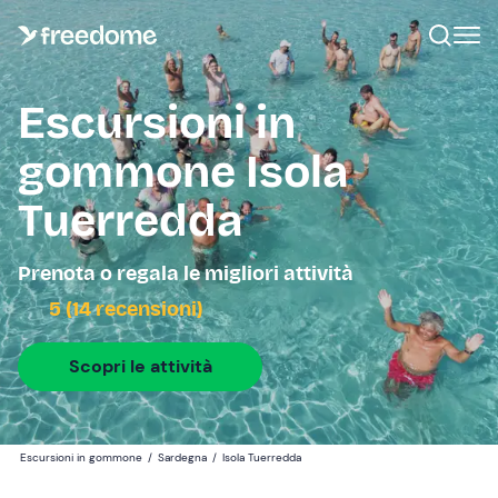
Escursioni in
gommone Isola
Tuerredda
Prenota o regala le migliori attività
5 (14 recensioni)
Scopri le attività
Escursioni in gommone
/
Sardegna
/
Isola Tuerredda