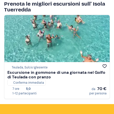
Prenota le migliori escursioni sull' Isola
Tuerredda
Teulada, Sulcis Iglesiente
Escursione in gommone di una giornata nel Golfo
di Teulada con pranzo
Conferma immediata
70 €
7 ore
5,0
da
1-12 partecipanti
per persona