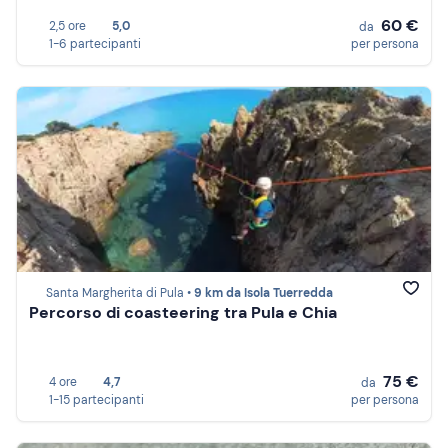
60 €
2,5 ore
5,0
da
1-6 partecipanti
per persona
Santa Margherita di Pula •
9 km da Isola Tuerredda
Percorso di coasteering tra Pula e Chia
75 €
4 ore
4,7
da
1-15 partecipanti
per persona