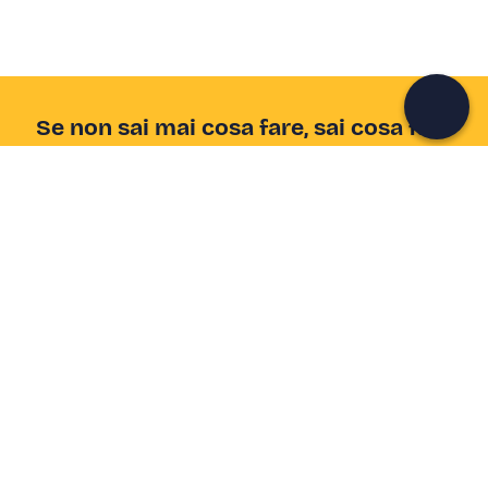
Continua con l'email
Se non sai mai cosa fare, sai cosa fare
Scrivi la tua email e scopri tante alternative all'aperitivo
e al divano
Indirizzo email
Iscriviti ora
Ho letto e accetto la
Privacy Policy