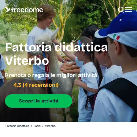
Fattoria didattica
Viterbo
Prenota o regala le migliori attività
4.3 (4 recensioni)
Scopri le attività
Fattoria didattica
/
Lazio
/
Viterbo