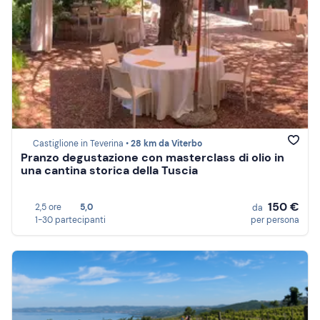
Castiglione in Teverina •
28 km da Viterbo
Pranzo degustazione con masterclass di olio in
una cantina storica della Tuscia
150 €
2,5 ore
5,0
da
1-30 partecipanti
per persona