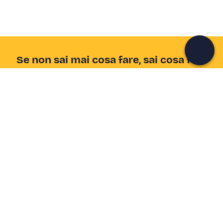
Continua con l'email
Se non sai mai cosa fare, sai cosa fare
Scrivi la tua email e scopri tante alternative all'aperitivo
e al divano
Indirizzo email
Iscriviti ora
Ho letto e accetto la
Privacy Policy