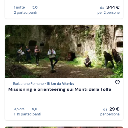
344 €
1 notte
5,0
da
2 partecipanti
per 2 persone
Barbarano Romano •
18 km da Viterbo
Missioning e orienteering sui Monti della Tolfa
29 €
3,5 ore
5,0
da
1-15 partecipanti
per persona