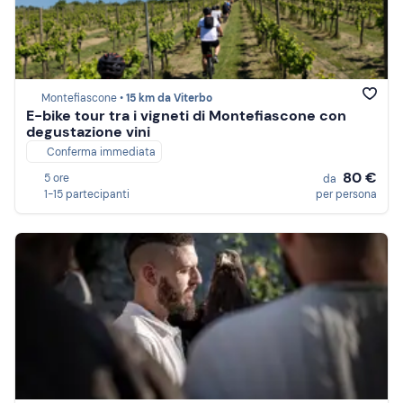
Montefiascone •
15 km da Viterbo
E-bike tour tra i vigneti di Montefiascone con
degustazione vini
Conferma immediata
80 €
5 ore
da
1-15 partecipanti
per persona