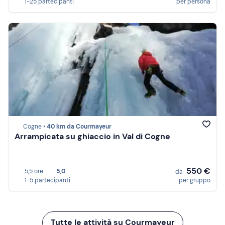
1-25 partecipanti
per persona
Cogne •
40 km da Courmayeur
Arrampicata su ghiaccio in Val di Cogne
550 €
5,5 ore
5,0
da
1-5 partecipanti
per gruppo
Tutte le attività su Courmayeur