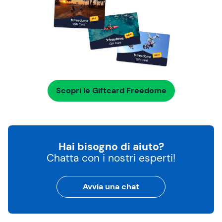
Scopri le Giftcard Freedome
Hai bisogno di aiuto?
Chatta con i nostri esperti!
Avvia una chat