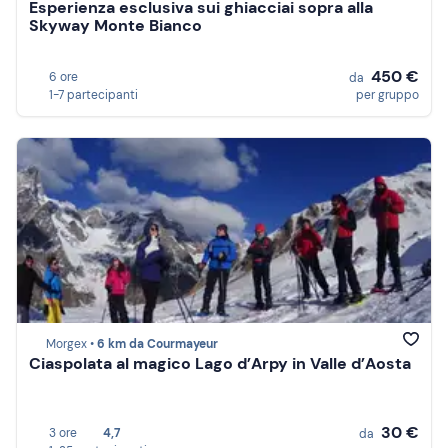
Esperienza esclusiva sui ghiacciai sopra alla
Skyway Monte Bianco
450 €
6 ore
da
1-7 partecipanti
per gruppo
Morgex •
6 km da Courmayeur
Ciaspolata al magico Lago d’Arpy in Valle d’Aosta
30 €
3 ore
4,7
da