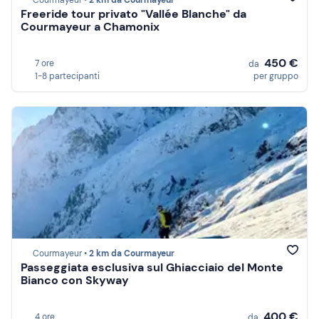
Courmayeur •
2 km da Courmayeur
Freeride tour privato "Vallée Blanche" da
Courmayeur a Chamonix
450 €
7 ore
da
1-8 partecipanti
per gruppo
Courmayeur •
2 km da Courmayeur
Passeggiata esclusiva sul Ghiacciaio del Monte
Bianco con Skyway
400 €
4 ore
da