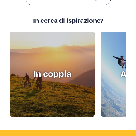
In cerca di ispirazione?
In coppia
Adr