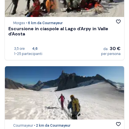
Morgex •
6 km da Courmayeur
Escursione in ciaspole al Lago d'Arpy in Valle
d'Aosta
30 €
3,5 ore
4,6
da
1-25 partecipanti
per persona
Courmayeur •
2 km da Courmayeur