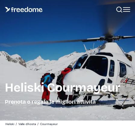
Heliski Courmayeur
Prenota o regala le migliori attività
Heliski
/
Valle d'Aosta
/
Courmayeur