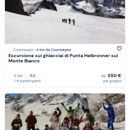
Courmayeur •
4 km da Courmayeur
Escursione sui ghiacciai di Punta Helbronner sul
Monte Bianco
550 €
2 ore
5,0
da
1-6 partecipanti
per gruppo