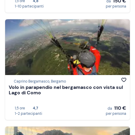
150 €
1,5 ore
4,8
da
1-10 partecipanti
per persona
Caprino Bergamasco, Bergamo
Volo in parapendio nel bergamasco con vista sul
Lago di Como
110 €
1,5 ore
4,7
da
1-2 partecipanti
per persona