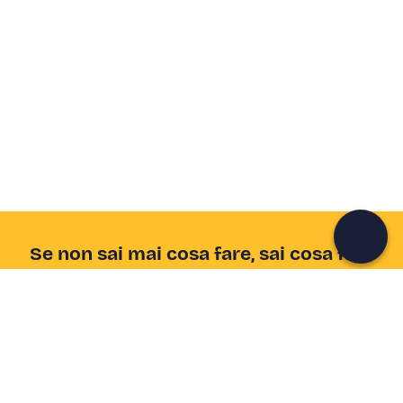
Crea un account Freedome
Unisciti a una community di avventurieri come te e
colleziona ricordi indimenticabili!
Continua con l'email
Se non sai mai cosa fare, sai cosa fare
Scrivi la tua email e scopri tante alternative all'aperitivo
e al divano
Indirizzo email