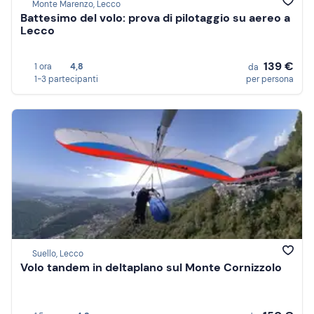
Monte Marenzo, Lecco
Battesimo del volo: prova di pilotaggio su aereo a
Lecco
139 €
1 ora
4,8
da
1-3 partecipanti
per persona
Suello, Lecco
Volo tandem in deltaplano sul Monte Cornizzolo