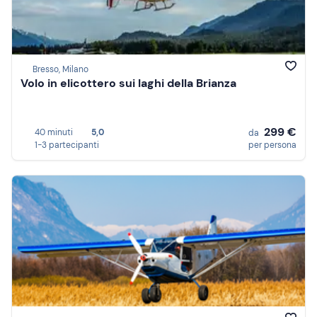
Bresso, Milano
Volo in elicottero sui laghi della Brianza
299 €
40 minuti
5,0
da
1-3 partecipanti
per persona