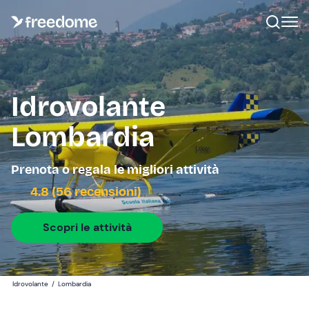
Idrovolante
Lombardia
Prenota o regala le migliori attività
4.8 (56 recensioni)
Scopri le attività
Idrovolante
/
Lombardia