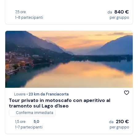
840 €
7,5 ore
da
1-8 partecipanti
per gruppo
Lovere •
23 km da Franciacorta
Tour privato in motoscafo con aperitivo al
tramonto sul Lago d'Iseo
Conferma immediata
210 €
1,5 ore
5,0
da
1-7 partecipanti
per gruppo