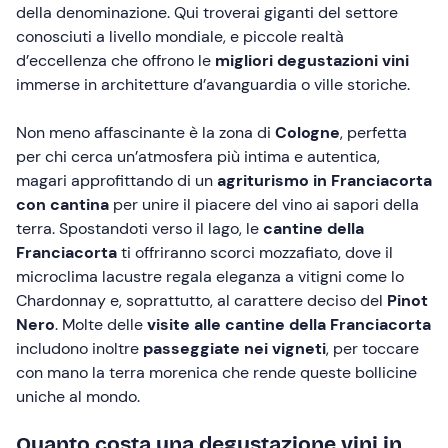
della denominazione. Qui troverai giganti del settore
conosciuti a livello mondiale, e piccole realtà
d’eccellenza che offrono le
migliori degustazioni
vini
immerse in architetture d’avanguardia o ville storiche.
Non meno affascinante è la zona di
Cologne
, perfetta
per chi cerca un’atmosfera più intima e autentica,
magari approfittando di un
agriturismo in Franciacorta
con cantina
per unire il piacere del vino ai sapori della
terra. Spostandoti verso il lago, le
cantine della
Franciacorta
ti offriranno scorci mozzafiato, dove il
microclima lacustre regala eleganza a vitigni come lo
Chardonnay e, soprattutto, al carattere deciso del
Pinot
Nero
. Molte delle
visite alle cantine della Franciacorta
includono inoltre
passeggiate nei vigneti
, per toccare
con mano la terra morenica che rende queste bollicine
uniche al mondo.
Quanto costa una degustazione vini in