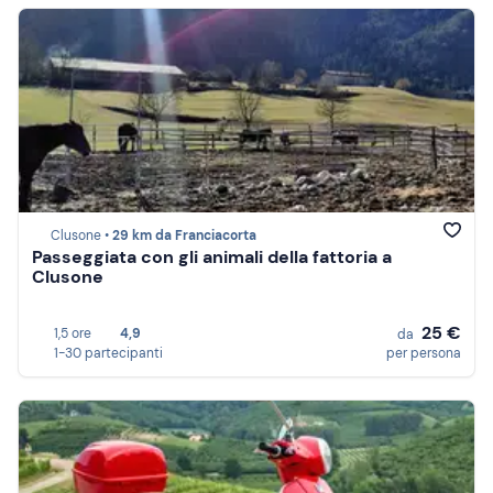
Clusone •
29 km da Franciacorta
Passeggiata con gli animali della fattoria a
Clusone
25 €
1,5 ore
4,9
da
1-30 partecipanti
per persona