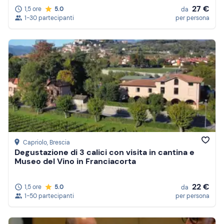
27 €
1,5 ore
5.0
da
1-30 partecipanti
per persona
Capriolo
, Brescia
Degustazione di 3 calici con visita in cantina e
Museo del Vino in Franciacorta
22 €
1,5 ore
5.0
da
1-50 partecipanti
per persona