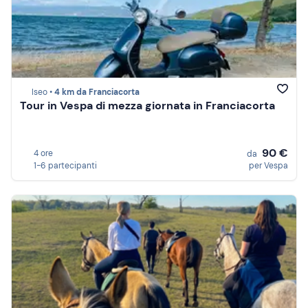
Iseo •
4 km da Franciacorta
Tour in Vespa di mezza giornata in Franciacorta
90 €
4 ore
da
1-6 partecipanti
per Vespa