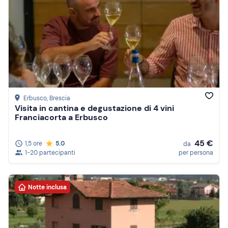
Erbusco
, Brescia
Visita in cantina e degustazione di 4 vini
Franciacorta a Erbusco
45 €
1,5 ore
5.0
da
1-20 partecipanti
per persona
Notte inclusa