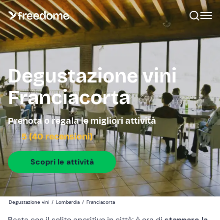
Degustazione vini
Franciacorta
Prenota o regala le migliori attività
5 (40 recensioni)
Scopri le attività
Degustazione vini
/
Lombardia
/
Franciacorta
Basta con il solito aperitivo in città: è ora di
stappare la