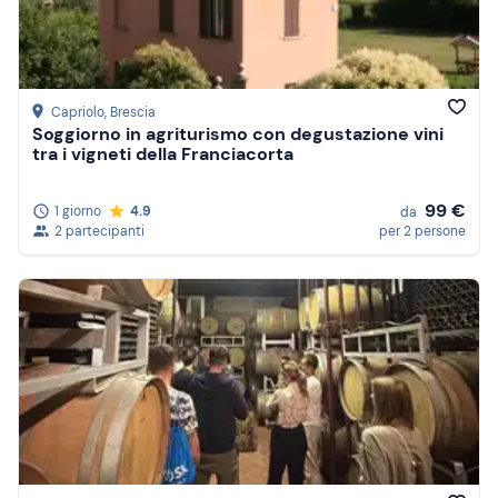
Capriolo
, Brescia
Soggiorno in agriturismo con degustazione vini
tra i vigneti della Franciacorta
99 €
1 giorno
4.9
da
2 partecipanti
per 2 persone