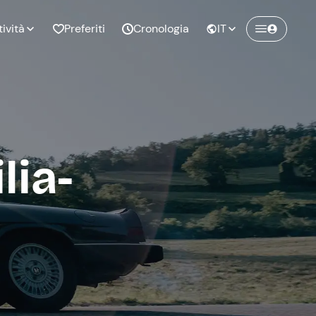
tività
Preferiti
Cronologia
IT
Crea un account Freedome
Unisciti a una community di avventurieri
nze di
Compleanno
come te e colleziona ricordi indimenticabili!
pia
lia-
Continua con l'email
o al
Addio al
bato
nubilato