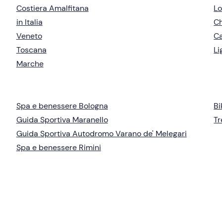
Costiera Amalfitana
L
in Italia
Ch
Veneto
C
Toscana
Li
Marche
Spa e benessere Bologna
Bi
Guida Sportiva Maranello
Tr
Guida Sportiva Autodromo Varano de' Melegari
Spa e benessere Rimini