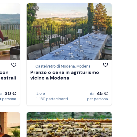
Castelvetro di Modena, Modena
 con
Pranzo o cena in agriturismo
estrali
vicino a Modena
30 €
45 €
2 ore
da
da
r persona
1-130 partecipanti
per persona