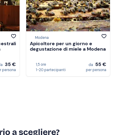
Modena
estrali
Apicoltore per un giorno e
n
degustazione di miele a Modena
35 €
55 €
1,5 ore
da
da
r persona
1-20 partecipanti
per persona
io a scegliere?