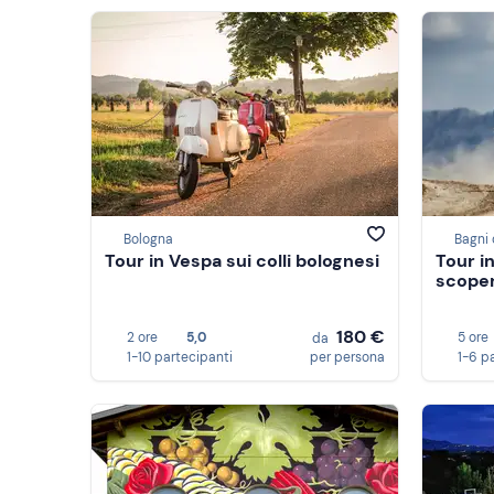
Bologna
Bagni 
Tour in Vespa sui colli bolognesi
Tour i
scoper
180 €
2 ore
5,0
5 ore
da
1-10 partecipanti
per persona
1-6 p