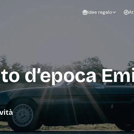
Idee regalo
At
Non sai cosa
regalare?
Esperienze da
Esperie
Gift Card Freedome
regalare
cop
Un regalo digitale che
to d’epoca Emi
lascia la libertà di
scegliere esperienze
outdoor in tutta Italia.
Regala una Gift Card
Laurea
Addi
celi
vità