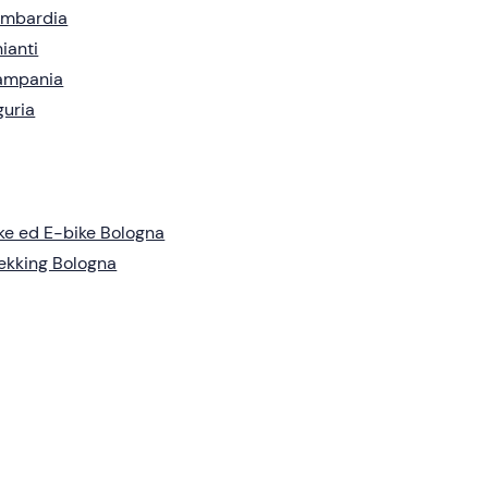
ombardia
ianti
ampania
guria
ke ed E-bike Bologna
ekking Bologna