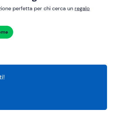
uzione perfetta per chi cerca un
regalo
dome
i!