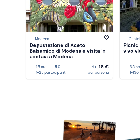
Modena
Caste
Degustazione di Aceto
Picnic
Balsamico di Modena e visita in
vivo v
acetaia a Modena
18 €
1,5 ore
5,0
3,5 or
da
1-25 partecipanti
per persona
1-130