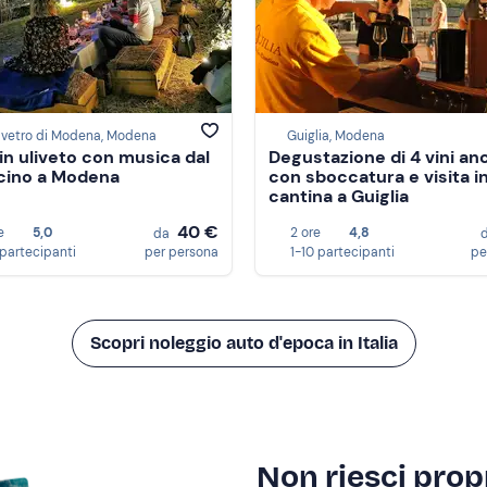
lvetro di Modena, Modena
Guiglia, Modena
 in uliveto con musica dal
Degustazione di 4 vini anc
icino a Modena
con sboccatura e visita i
cantina a Guiglia
40 €
e
5,0
2 ore
4,8
da
 partecipanti
per persona
1-10 partecipanti
pe
Scopri noleggio auto d'epoca in Italia
Non riesci propr