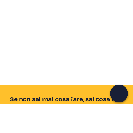
Crea un account Freedome
Unisciti a una community di avventurieri come te e
colleziona ricordi indimenticabili!
Continua con l'email
Se non sai mai cosa fare, sai cosa fare
Scrivi la tua email e scopri tante alternative all'aperitivo
e al divano