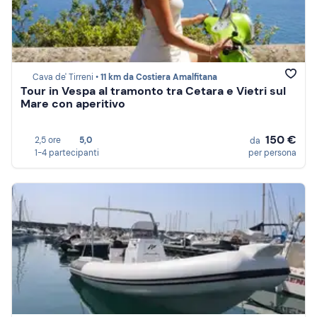
Cava de' Tirreni •
11 km da Costiera Amalfitana
Tour in Vespa al tramonto tra Cetara e Vietri sul
Mare con aperitivo
150 €
2,5 ore
5,0
da
1-4 partecipanti
per persona