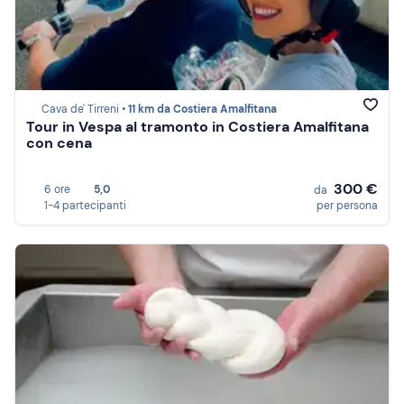
Cava de' Tirreni •
11 km da Costiera Amalfitana
Tour in Vespa al tramonto in Costiera Amalfitana
con cena
300 €
6 ore
5,0
da
1-4 partecipanti
per persona