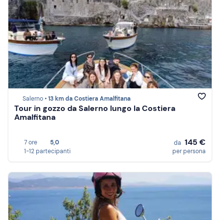
Salerno •
13 km da Costiera Amalfitana
Tour in gozzo da Salerno lungo la Costiera
Amalfitana
145 €
7 ore
5,0
da
1-12 partecipanti
per persona