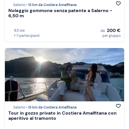
Salerno •
13 km da Costiera Amalfitana
Noleggio gommone senza patente a Salerno -
6,50 m
200 €
8,5 ore
da
1-7 partecipanti
per gruppo
Salerno •
13 km da Costiera Amalfitana
Tour in gozzo privato in Costiera Amalfitana con
aperitivo al tramonto