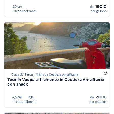
190 €
8,5 ore
da
1-5 partecipanti
per gruppo
Cava de' Tirreni •
11 km da Costiera Amalfitana
Tour in Vespa al tramonto in Costiera Amalfitana
con snack
210 €
4,5 ore
5,0
da
1-4 partecipanti
per persona