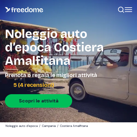
Noleggio auto
d’epoca Costiera
Amalfitana
Prenota o regala le migliori attività
5 (4 recensioni)
Scopri le attività
Noleggio auto d’epoca
/
Campania
/
Costiera Amalfitana