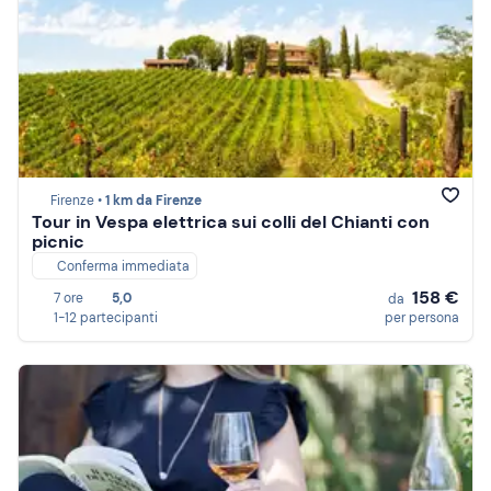
Firenze •
1 km da Firenze
Tour in Vespa elettrica sui colli del Chianti con
picnic
Conferma immediata
158 €
7 ore
5,0
da
1-12 partecipanti
per persona