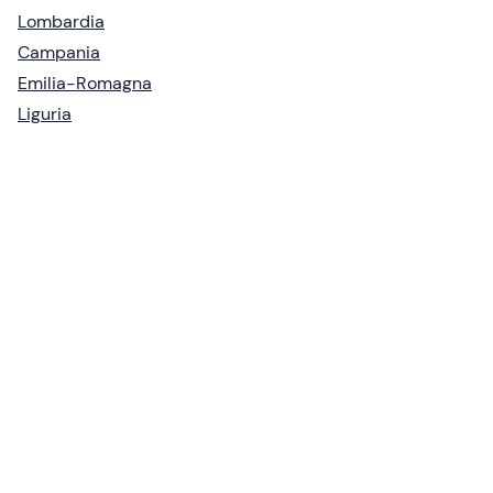
Lombardia
Campania
Emilia-Romagna
Liguria