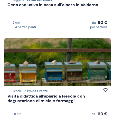
Cena esclusiva in casa sull’albero in Valdarno
60 €
2 ore
da
1-4 partecipanti
per persona
Fiesole •
5 km da Firenze
Visita didattica all'apiario a Fiesole con
degustazione di miele e formaggi
110 €
1,5 ore
da