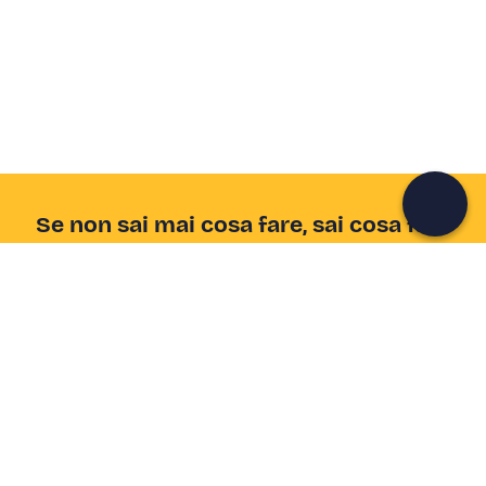
Crea un account Freedome
Unisciti a una community di avventurieri come te e
colleziona ricordi indimenticabili!
Continua con l'email
Se non sai mai cosa fare, sai cosa fare
Scrivi la tua email e scopri tante alternative all'aperitivo
e al divano
Indirizzo email
Iscriviti ora
Ho letto e accetto la
Privacy Policy