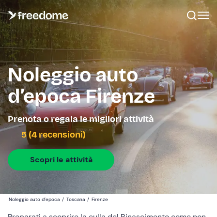
Noleggio auto
d’epoca Firenze
Prenota o regala le migliori attività
5 (4 recensioni)
Scopri le attività
Noleggio auto d’epoca
/
Toscana
/
Firenze
Preparati a scoprire la culla del Rinascimento come non