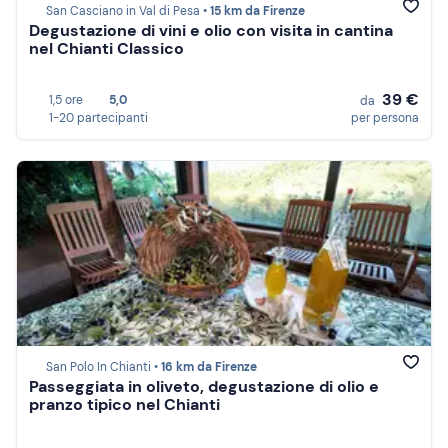
San Casciano in Val di Pesa •
15 km da Firenze
Degustazione di vini e olio con visita in cantina
nel Chianti Classico
39 €
1,5 ore
5,0
da
1-20 partecipanti
per persona
San Polo In Chianti •
16 km da Firenze
Passeggiata in oliveto, degustazione di olio e
pranzo tipico nel Chianti