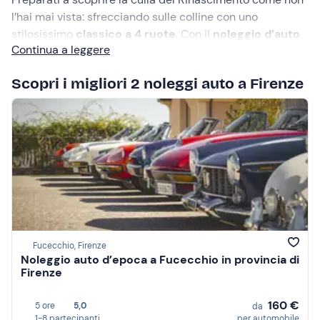
l’hai mai vista: sfrecciando sulle colline con uno
stilosissimo
classico a 4 ruote
. Con il
noleggio d’auto
Continua a leggere
d’epoca a Firenze
potrai addentrarti nel
cuore del
Chianti
con un bolide d’altri tempi e fare il pieno di
Scopri i migliori 2 noleggi auto a Firenze
bellezza mentre ammiri il panorama.
Fucecchio, Firenze
Noleggio auto d’epoca a Fucecchio in provincia di
Firenze
160 €
5 ore
5,0
da
1-8 partecipanti
per automobile