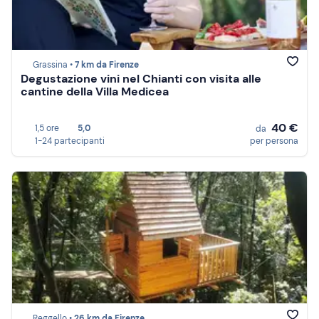
Grassina •
7 km da Firenze
Degustazione vini nel Chianti con visita alle
cantine della Villa Medicea
40 €
1,5 ore
5,0
da
1-24 partecipanti
per persona
Reggello •
26 km da Firenze