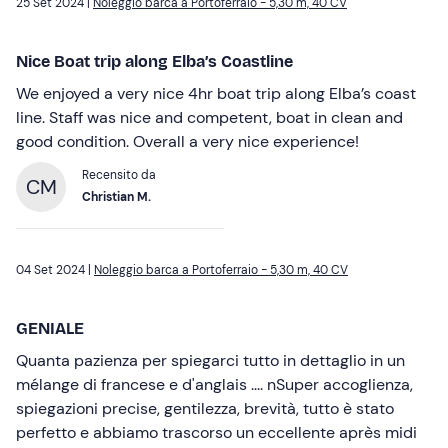
25 Set 2024 |
Noleggio barca a Portoferraio - 5,30 m, 40 CV
Nice Boat trip along Elba’s Coastline
We enjoyed a very nice 4hr boat trip along Elba’s coast
line. Staff was nice and competent, boat in clean and
good condition. Overall a very nice experience!
Recensito da
CM
Christian M.
04 Set 2024 |
Noleggio barca a Portoferraio - 5,30 m, 40 CV
GENIALE
Quanta pazienza per spiegarci tutto in dettaglio in un
mélange di francese e d'anglais .... nSuper accoglienza,
spiegazioni precise, gentilezza, brevità, tutto è stato
perfetto e abbiamo trascorso un eccellente après midi