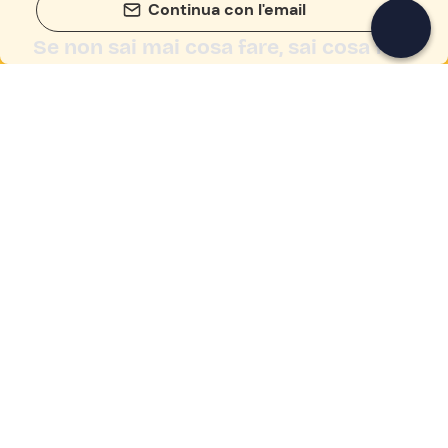
Continua con l'email
Se non sai mai cosa fare, sai cosa fare
Scrivi la tua email e scopri tante alternative all'aperitivo
e al divano
Indirizzo email
Iscriviti ora
Ho letto e accetto la
Privacy Policy
Supporto