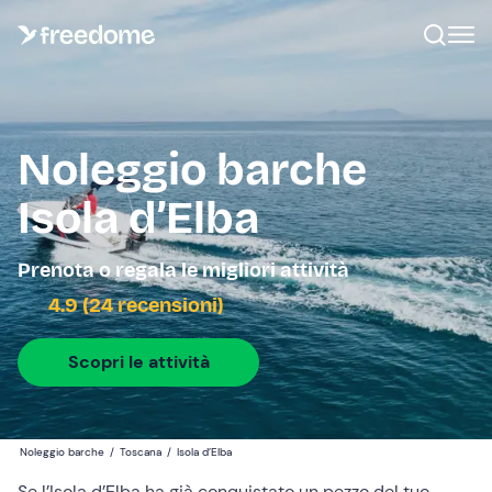
Noleggio barche
Isola d’Elba
Prenota o regala le migliori attività
4.9 (24 recensioni)
Scopri le attività
Noleggio barche
/
Toscana
/
Isola d’Elba
Se l’Isola d’Elba ha già conquistato un pezzo del tuo