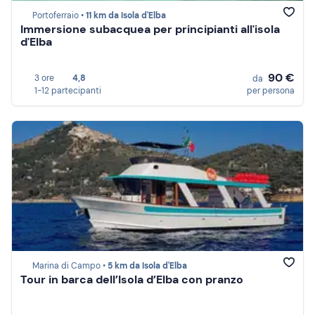
Portoferraio •
11 km da Isola d'Elba
Immersione subacquea per principianti all'isola
d'Elba
90 €
3 ore
4,8
da
1-12 partecipanti
per persona
Marina di Campo •
5 km da Isola d'Elba
Tour in barca dell’Isola d’Elba con pranzo