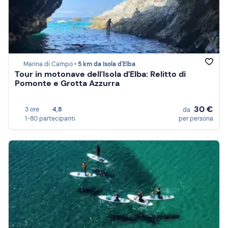
Marina di Campo •
5 km da Isola d'Elba
Tour in motonave dell'Isola d'Elba: Relitto di
Pomonte e Grotta Azzurra
30 €
3 ore
4,8
da
1-80 partecipanti
per persona