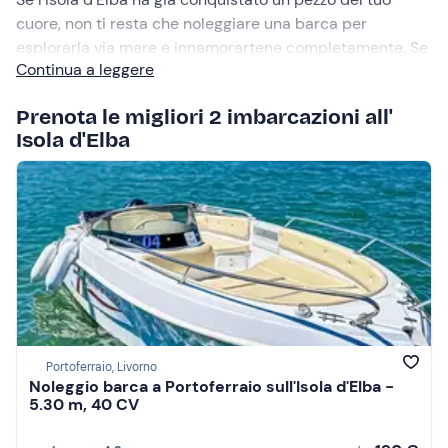
cuore, non ti resta che noleggiare una barca per
esplorarla via mare e innamorartene completamente. Se
Continua a leggere
invece non hai mai visitato questa destinazione
nell’Arcipelago Toscano, a bordo delle nostre
Prenota le migliori 2 imbarcazioni all'
imbarcazioni scoprirai presto il vero amore!
Isola d'Elba
Portoferraio, Livorno
Noleggio barca a Portoferraio sull'Isola d'Elba -
5.30 m, 40 CV