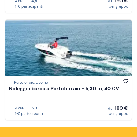
190 €
4 ore
4,8
da
1-6 partecipanti
per gruppo
Portoferraio, Livorno
Noleggio barca a Portoferraio - 5,30 m, 40 CV
180 €
4 ore
5,0
da
1-5 partecipanti
per gruppo