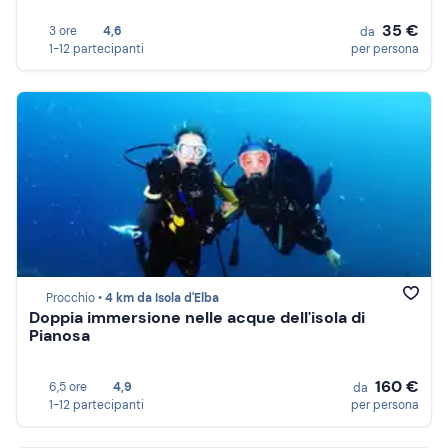
35 €
3 ore
4,6
da
1-12 partecipanti
per persona
Procchio •
4 km da Isola d'Elba
Doppia immersione nelle acque dell'isola di
Pianosa
160 €
6,5 ore
4,9
da
1-12 partecipanti
per persona