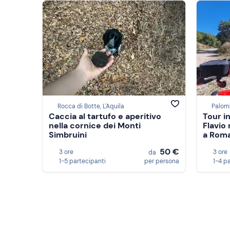
Rocca di Botte, L'Aquila
Palom
Caccia al tartufo e aperitivo
Tour i
nella cornice dei Monti
Flavio 
Simbruini
a Rom
50 €
3 ore
3 ore
da
1-5 partecipanti
per persona
1-4 p