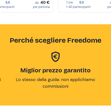
40 €
5,0
7 ore
5,0
da
artecipanti
per persona
1-40 partecipanti
pe
Perché scegliere Freedome
Miglior prezzo garantito
i
Lo stesso della guida: non applichiamo
commissioni