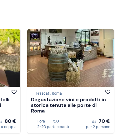
Frascati, Roma
telli
Degustazione vini e prodotti in
i
storica tenuta alle porte di
Roma
80 €
70 €
1 ora
5,0
da
da
a coppia
2-20 partecipanti
per 2 persone