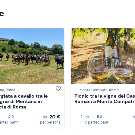
ze
na, Roma
Monte Compatri, Roma
iata a cavallo tra le
Picnic tra le vigne dei Cas
ne di Mentana in
Romani a Monte Compatr
cia di Roma
20 €
e
4,9
2 ore
5,0
da
partecipanti
per persona
1-10 partecipanti