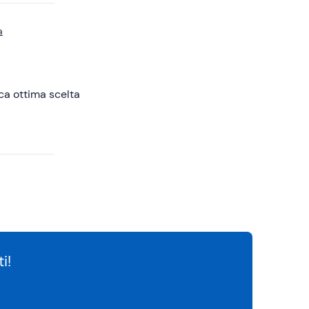
a
ca ottima scelta
i!