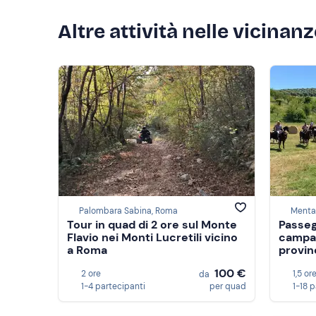
Altre attività nelle vicinan
Palombara Sabina, Roma
Menta
Tour in quad di 2 ore sul Monte
Passegg
Flavio nei Monti Lucretili vicino
campag
a Roma
provin
100 €
2 ore
1,5 or
da
1-4 partecipanti
per quad
1-18 