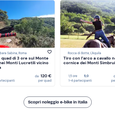
bara Sabina, Roma
Rocca di Botte, L'Aquila
n quad di 3 ore sul Monte
Tiro con l’arco a cavallo n
nei Monti Lucretili vicino
cornice dei Monti Simbrui
a
120 €
1,5 ore
5,0
da
artecipanti
per quad
1-4 partecipanti
pe
Scopri noleggio e-bike in Italia