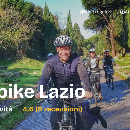
Idee regalo
At
Non sai cosa
regalare?
Esperienze da
Esperie
Gift Card Freedome
regalare
cop
Un regalo digitale che
lascia la libertà di
scegliere esperienze
outdoor in tutta Italia.
bike Lazio
Regala una Gift Card
Laurea
Addi
celi
ività
4.6 (8 recensioni)