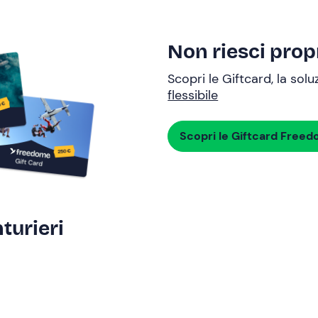
Non riesci propr
Scopri le Giftcard, la sol
flessibile
Scopri le Giftcard Free
turieri