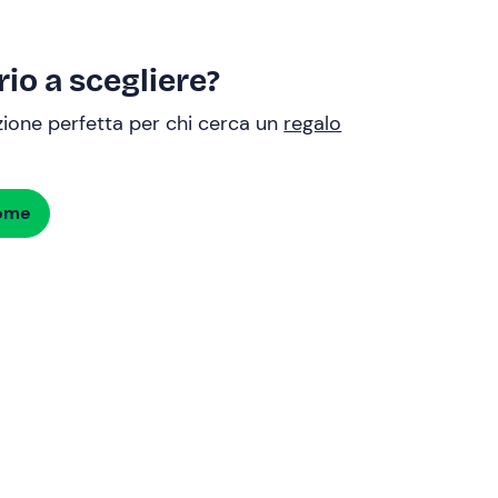
io a scegliere?
uzione perfetta per chi cerca un
regalo
dome