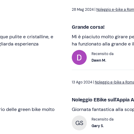
28 Mag 2024 |
Noleggio e-bike a Ro
Grande corsa!
que pulite e cristalline, e
Mi è piaciuto molto girare pe
agliarda esperienza
ha funzionato alla grande e i
Recensito da
Dawn M.
13 Ago 2024 |
Noleggio e-bike a Roma
Noleggio EBike sull'Appia A
io delle green bike molto
Giornata fantastica alla sco
Recensito da
GS
Gary S.