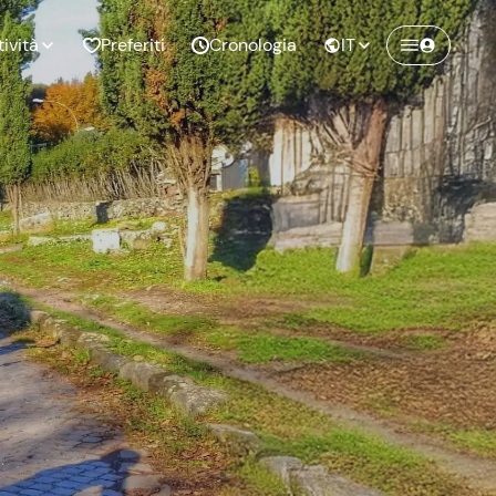
tività
Preferiti
Cronologia
IT
Crea un account Freedome
Unisciti a una community di avventurieri
nze di
Compleanno
come te e colleziona ricordi indimenticabili!
pia
Continua con l'email
o al
Addio al
bato
nubilato