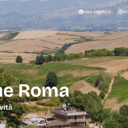
Idee regalo
At
Non sai cosa
regalare?
Esperienze da
Esperie
Gift Card Freedome
regalare
cop
Un regalo digitale che
lascia la libertà di
scegliere esperienze
outdoor in tutta Italia.
ene Roma
Regala una Gift Card
Laurea
Addi
celi
vità