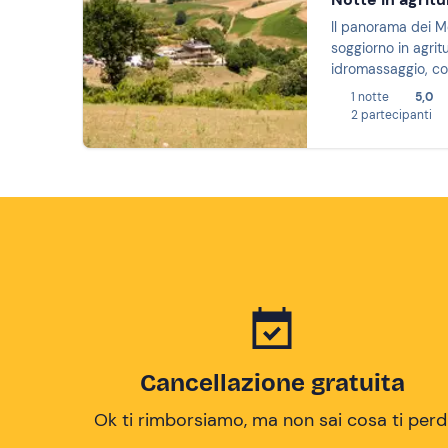
Il panorama dei Mo
soggiorno in agri
idromassaggio, col
provincia di Roma
1 notte
5,0
2 partecipanti
Cancellazione gratuita
Ok ti rimborsiamo, ma non sai cosa ti perd