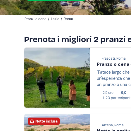
Pranzi e cene
/
Lazio
/
Roma
Prenota i migliori 2 pranzi
Frascati, Roma
Pranzo o cena c
"Fatece largo che 
un'esperienza che 
un pranzo o una ce
2,5 ore
5,0
1-20 partecipant
Notte inclusa
Artena, Roma
Notte in agrit