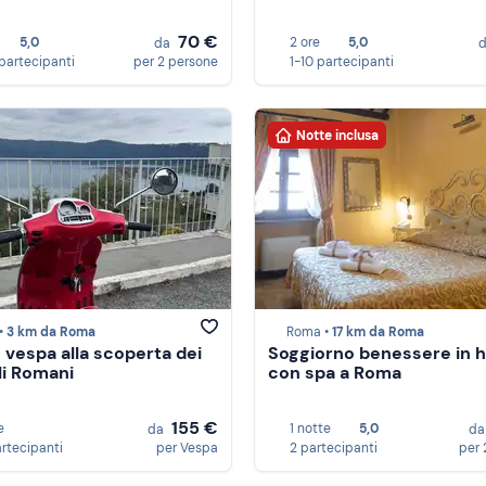
70 €
5,0
2 ore
5,0
da
partecipanti
per 2 persone
1-10 partecipanti
Notte inclusa
•
3 km da Roma
Roma •
17 km da Roma
n vespa alla scoperta dei
Soggiorno benessere in h
li Romani
con spa a Roma
155 €
e
1 notte
5,0
da
d
artecipanti
per Vespa
2 partecipanti
per 