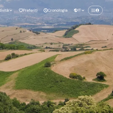
tività
Preferiti
Cronologia
IT
Crea un account Freedome
Unisciti a una community di avventurieri
nze di
Compleanno
come te e colleziona ricordi indimenticabili!
pia
Continua con l'email
o al
Addio al
bato
nubilato