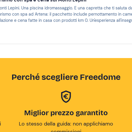
nti Lepini. Una piscina idromassaggio. E una capretta che ti saluta da
turismo con spa ad Artena: il pacchetto include pernottamento in cam
azione e cena fatte in casa con prodotti km 0. Un'esperienza all'inse
!
Perché scegliere Freedome
Miglior prezzo garantito
i
Lo stesso della guida: non applichiamo
commissioni