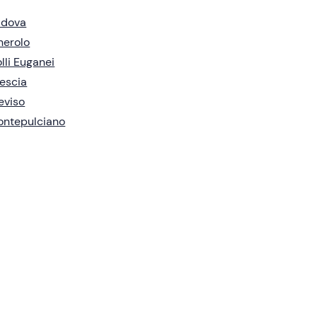
adova
nerolo
lli Euganei
escia
eviso
ontepulciano