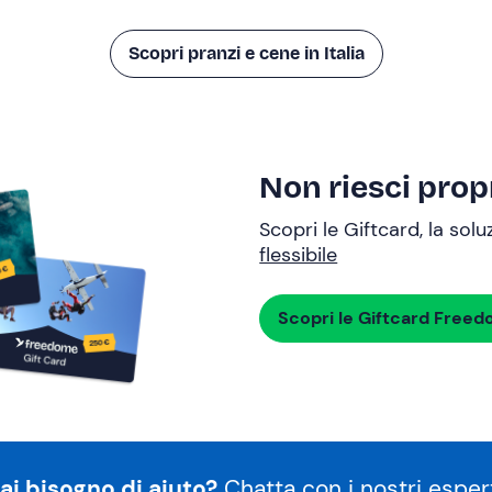
Scopri pranzi e cene in Italia
Non riesci propr
Scopri le Giftcard, la sol
flessibile
Scopri le Giftcard Free
ai bisogno di aiuto?
Chatta con i nostri espert