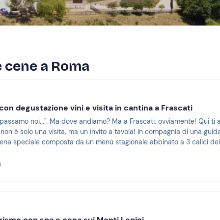
 e cene a Roma
on degustazione vini e visita in cantina a Frascati
passamo noi...". Ma dove andiamo? Ma a Frascati, ovviamente! Qui ti a
non è solo una visita, ma un invito a tavola! In compagnia di una guida,
na speciale composta da un menù stagionale abbinato a 3 calici dei migl
i
urismo con spa e cena sui Monti Lepini