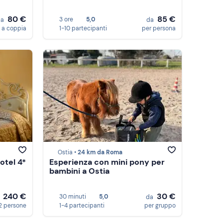
80 €
85 €
3 ore
5,0
da
da
a coppia
1-10 partecipanti
per persona
Ostia •
24 km da Roma
otel 4*
Esperienza con mini pony per
bambini a Ostia
240 €
30 €
30 minuti
5,0
a
da
2 persone
1-4 partecipanti
per gruppo