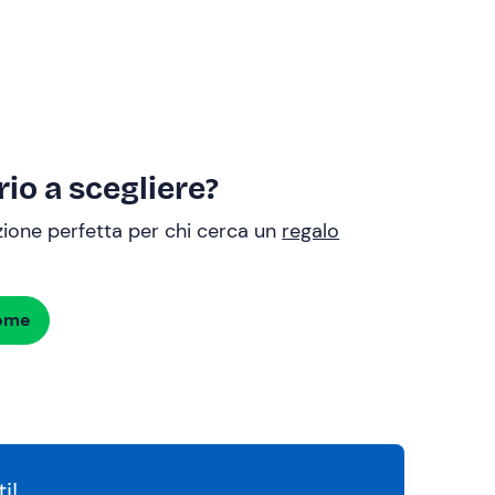
io a scegliere?
uzione perfetta per chi cerca un
regalo
dome
i!