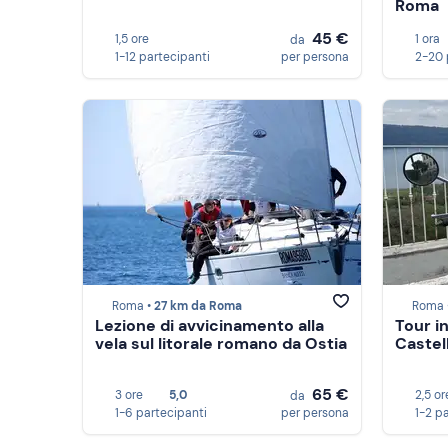
Roma
45 €
1,5 ore
1 ora
da
1-12 partecipanti
per persona
2-20 
Roma •
27 km da Roma
Roma 
Lezione di avvicinamento alla
Tour i
vela sul litorale romano da Ostia
Castel
65 €
3 ore
5,0
2,5 or
da
1-6 partecipanti
per persona
1-2 p