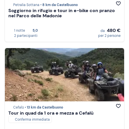
Petralia Sottana •
8 km da Castelbuono
Soggiorno in rifugio e tour in e-bike con pranzo
nel Parco delle Madonie
480 €
1 notte
5,0
da
2 partecipanti
per 2 persone
Cefalù •
13 km da Castelbuono
Tour in quad da 1 ora e mezza a Cefalù
Conferma immediata