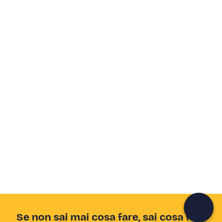
Crea un account Freedome
Unisciti a una community di avventurieri come te e
colleziona ricordi indimenticabili!
Continua con l'email
Se non sai mai cosa fare, sai cosa fare