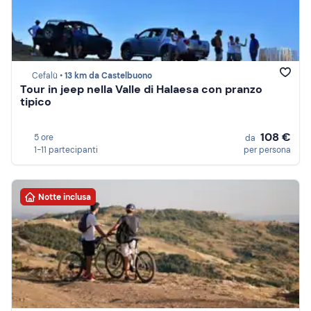
Cefalù •
13 km da Castelbuono
Tour in jeep nella Valle di Halaesa con pranzo
tipico
108 €
5 ore
da
1-11 partecipanti
per persona
Notte inclusa