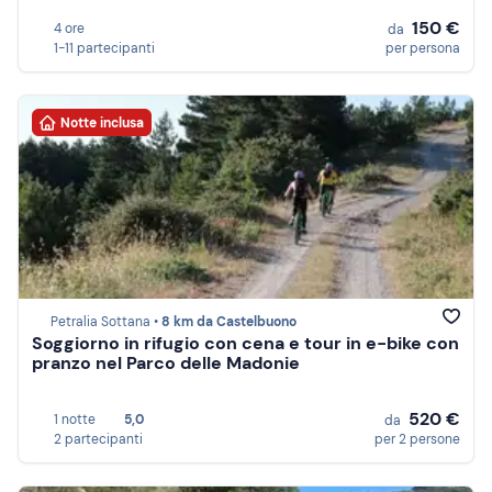
150 €
4 ore
da
1-11 partecipanti
per persona
Notte inclusa
Petralia Sottana •
8 km da Castelbuono
Soggiorno in rifugio con cena e tour in e-bike con
pranzo nel Parco delle Madonie
520 €
1 notte
5,0
da
2 partecipanti
per 2 persone