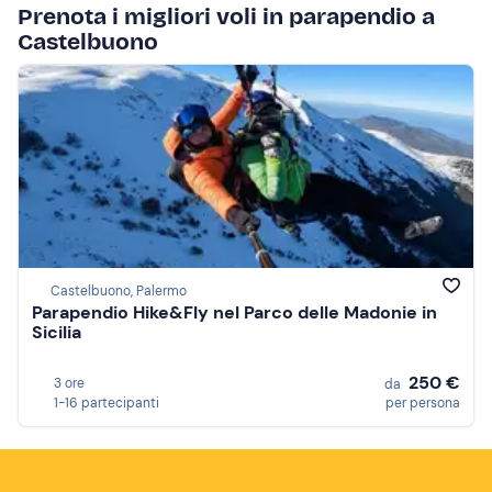
Prenota i migliori voli in parapendio a
Castelbuono
Castelbuono, Palermo
Parapendio Hike&Fly nel Parco delle Madonie in
Sicilia
250 €
3 ore
da
1-16 partecipanti
per persona