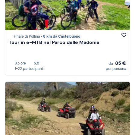
Finale di Pollina •
8 km da Castelbuono
Tour in e-MTB nel Parco delle Madonie
85 €
3,5 ore
5,0
da
1-22 partecipanti
per persona