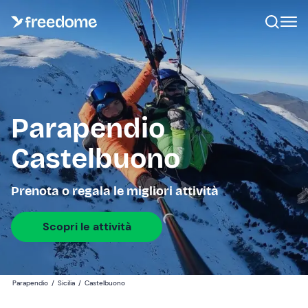
Parapendio
Castelbuono
Prenota o regala le migliori attività
Scopri le attività
Parapendio
/
Sicilia
/
Castelbuono