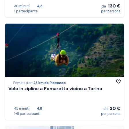
130 €
30 minuti
4,8
da
1 partecipante
per persona
Pomaretto •
23 km da Piossasco
Volo in zipline a Pomaretto vicino a Torino
30 €
45 minuti
4,8
da
1-8 partecipanti
per persona