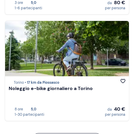
80 €
3 ore
5,0
da
1-6 partecipanti
per persona
Torino •
17 km da Piossasco
Noleggio e-bike giornaliero a Torino
40 €
8 ore
5,0
da
1-30 partecipanti
per persona