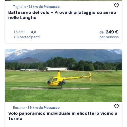
Tagliata •
31 km da Piossasco
Battesimo del volo - Prova di pilotaggio su aereo
nelle Langhe
249 €
1,5 ore
4,8
da
1-3 partecipanti
per persona
Busano •
39 km da Piossasco
Volo panoramico individuale in elicottero vicino a
Torino