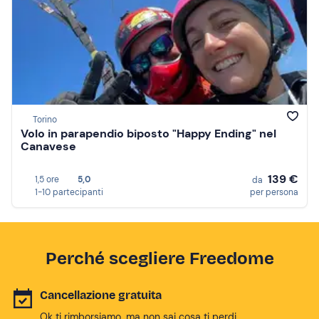
Torino
Volo in parapendio biposto "Happy Ending" nel
Canavese
139 €
1,5 ore
5,0
da
1-10 partecipanti
per persona
Perché scegliere Freedome
Cancellazione gratuita
Ok ti rimborsiamo, ma non sai cosa ti perdi