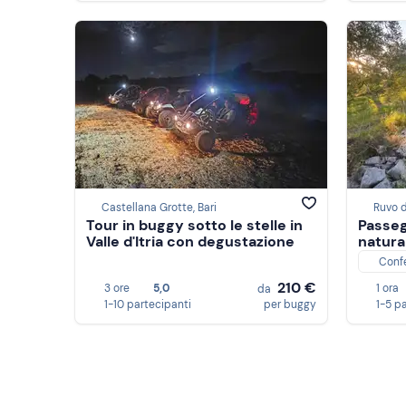
Castellana Grotte, Bari
Ruvo d
Tour in buggy sotto le stelle in
Passeg
Valle d'Itria con degustazione
natura
Conf
210 €
3 ore
5,0
1 ora
da
1-10 partecipanti
per buggy
1-5 p