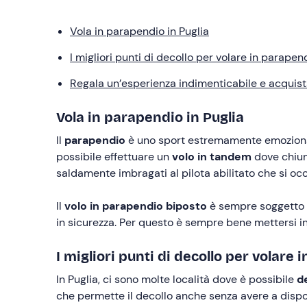
Vola in parapendio in Puglia
I migliori punti di decollo per volare in parapend
Regala un’esperienza indimenticabile e acquist
Vola in parapendio in Puglia
Il
parapendio
è uno sport estremamente emozionante
possibile effettuare un
volo in tandem
dove chiunq
saldamente imbragati al pilota abilitato che si oc
Il
volo in parapendio biposto
è sempre soggetto al
in sicurezza. Per questo è sempre bene mettersi in 
I migliori punti di decollo per volare 
In Puglia, ci sono molte località dove è possibile
d
che permette il decollo anche senza avere a dispos