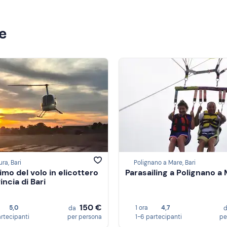
ze
ra, Bari
Polignano a Mare, Bari
imo del volo in elicottero
Parasailing a Polignano a
incia di Bari
150 €
5,0
1 ora
4,7
da
artecipanti
per persona
1-6 partecipanti
pe