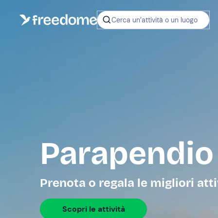
Cerca un’attività o un luogo
Parapendio 
Prenota o regala le migliori att
Scopri le attività