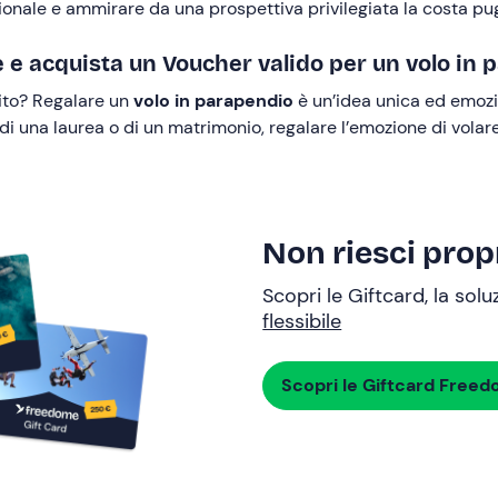
ionale e ammirare da una prospettiva privilegiata la costa pug
 e acquista un Voucher valido per un volo in 
lito? Regalare un
volo in parapendio
è un’idea unica ed emoz
, di una laurea o di un matrimonio, regalare l’emozione di vola
Non riesci propr
Scopri le Giftcard, la sol
flessibile
Scopri le Giftcard Free