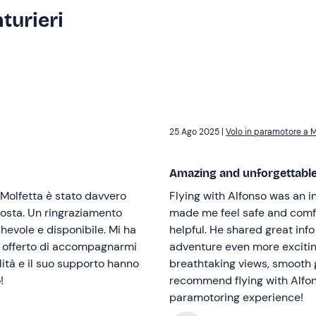
turieri
25 Ago 2025 |
Volo in paramotore a M
Amazing and unforgettable
 Molfetta è stato davvero
Flying with Alfonso was an i
costa. Un ringraziamento
made me feel safe and comfo
hevole e disponibile. Mi ha
helpful. He shared great in
ino offerto di accompagnarmi
adventure even more exciting
lità e il suo supporto hanno
breathtaking views, smooth g
!
recommend flying with Alfo
paramotoring experience!