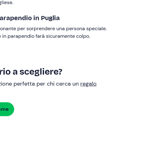
liese.
parapendio in Puglia
ionante per sorprendere una persona speciale.
re in parapendio farà sicuramente colpo.
io a scegliere?
uzione perfetta per chi cerca un
regalo
dome