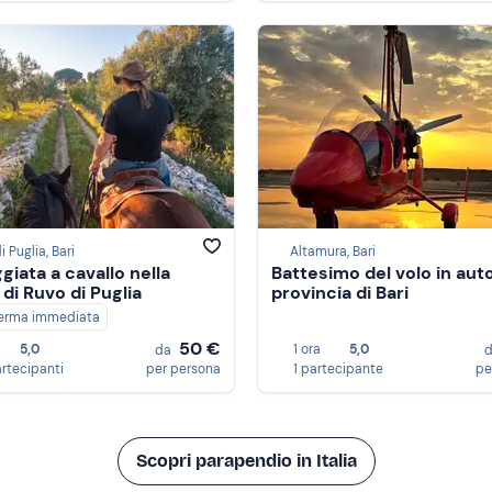
i Puglia, Bari
Altamura, Bari
giata a cavallo nella
Battesimo del volo in auto
 di Ruvo di Puglia
provincia di Bari
erma immediata
50 €
5,0
1 ora
5,0
da
artecipanti
per persona
1 partecipante
pe
Scopri parapendio in Italia