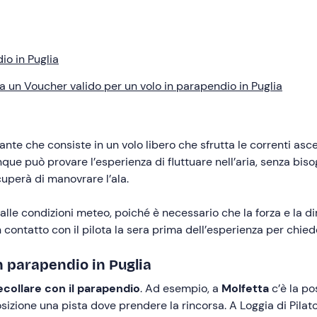
io in Puglia
a un Voucher valido per un volo in parapendio in Puglia
 che consiste in un volo libero che sfrutta le correnti ascen
ue può provare l’esperienza di fluttuare nell’aria, senza bisog
cuperà di manovrare l’ala.
le condizioni meteo, poiché è necessario che la forza e la dir
contatto con il pilota la sera prima dell’esperienza per chiede
in parapendio in Puglia
ecollare con il parapendio
. Ad esempio, a
Molfetta
c’è la pos
izione una pista dove prendere la rincorsa. A Loggia di Pilat