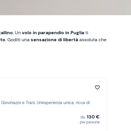
allino
. Un
volo in parapendio in Puglia
ti
rto
. Goditi una
sensazione di libertà
assoluta che
 Giovinazzo e Trani. Un'esperienza unica, ricca di
130 €
da
per persona