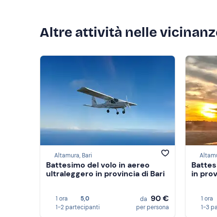
Altre attività nelle vicinan
Altamura, Bari
Altamu
Battesimo del volo in aereo
Battes
ultraleggero in provincia di Bari
in prov
90 €
1 ora
5,0
1 ora
da
1-2 partecipanti
per persona
1-3 p