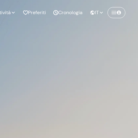
tività
Preferiti
Cronologia
IT
Crea un account Freedome
Unisciti a una community di avventurieri
nze di
Compleanno
come te e colleziona ricordi indimenticabili!
pia
Continua con l'email
o al
Addio al
bato
nubilato