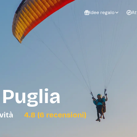
Idee regalo
At
Non sai cosa
regalare?
Esperienze da
Esperie
Gift Card Freedome
regalare
cop
Un regalo digitale che
lascia la libertà di
scegliere esperienze
outdoor in tutta Italia.
Puglia
Regala una Gift Card
Laurea
Addi
celi
ività
4.8 (6 recensioni)