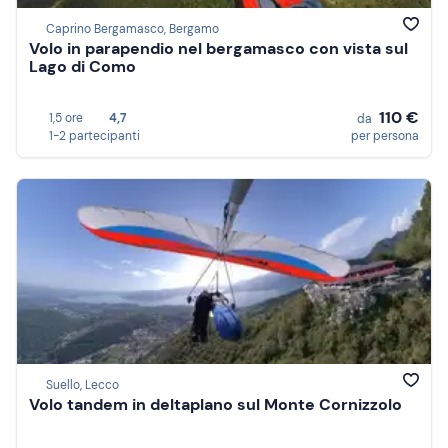
Caprino Bergamasco, Bergamo
Volo in parapendio nel bergamasco con vista sul
Lago di Como
110 €
1,5 ore
4,7
da
1-2 partecipanti
per persona
Suello, Lecco
Volo tandem in deltaplano sul Monte Cornizzolo