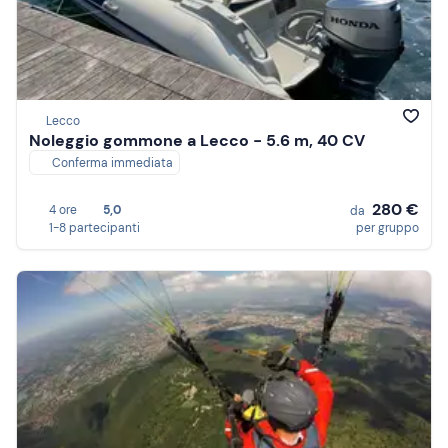
Lecco
Noleggio gommone a Lecco - 5.6 m, 40 CV
Conferma immediata
280 €
4 ore
5,0
da
1-8 partecipanti
per gruppo