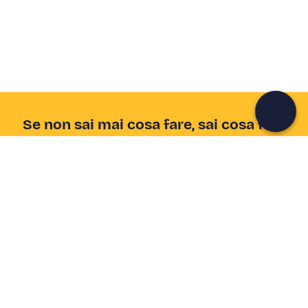
Unisciti a una community di avventurieri come te e
colleziona ricordi indimenticabili!
Continua con l'email
Se non sai mai cosa fare, sai cosa fare
Scrivi la tua email e scopri tante alternative all'aperitivo
e al divano
Indirizzo email
Iscriviti ora
Ho letto e accetto la
Privacy Policy