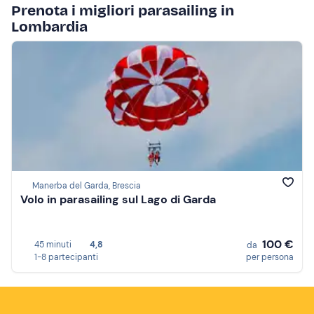
Prenota i migliori parasailing in
Lombardia
Manerba del Garda, Brescia
Volo in parasailing sul Lago di Garda
100 €
45 minuti
4,8
da
1-8 partecipanti
per persona