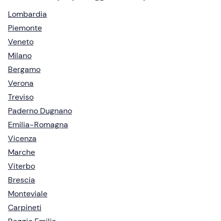
Lombardia
Piemonte
Veneto
Milano
Bergamo
Verona
Treviso
Paderno Dugnano
Emilia-Romagna
Vicenza
Marche
Viterbo
Brescia
Monteviale
Carpineti