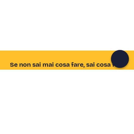
Crea un account Freedome
Unisciti a una community di avventurieri come te e
colleziona ricordi indimenticabili!
Continua con l'email
Se non sai mai cosa fare, sai cosa fare
Scrivi la tua email e scopri tante alternative all'aperitivo
e al divano
Indirizzo email
Iscriviti ora
Ho letto e accetto la
Privacy Policy