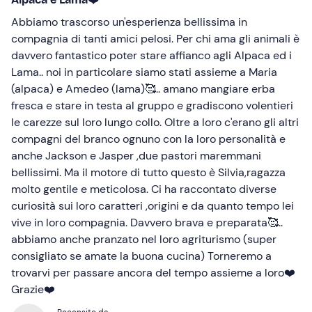
Abbiamo trascorso un'esperienza bellissima in
compagnia di tanti amici pelosi. Per chi ama gli animali è
davvero fantastico poter stare affianco agli Alpaca ed i
Lama.. noi in particolare siamo stati assieme a Maria
(alpaca) e Amedeo (lama)🥰.. amano mangiare erba
fresca e stare in testa al gruppo e gradiscono volentieri
le carezze sul loro lungo collo. Oltre a loro c'erano gli altri
compagni del branco ognuno con la loro personalità e
anche Jackson e Jasper ,due pastori maremmani
bellissimi. Ma il motore di tutto questo è Silvia,ragazza
molto gentile e meticolosa. Ci ha raccontato diverse
curiosità sui loro caratteri ,origini e da quanto tempo lei
vive in loro compagnia. Davvero brava e preparata🥰..
abbiamo anche pranzato nel loro agriturismo (super
consigliato se amate la buona cucina) Torneremo a
trovarvi per passare ancora del tempo assieme a loro❤️
Grazie❤️