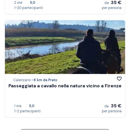
35 €
2 ore
5,0
da
1-20 partecipanti
per persona
Calenzano •
6 km da Prato
Passeggiata a cavallo nella natura vicino a Firenze
35 €
1 ora
5,0
da
1-2 partecipanti
per persona