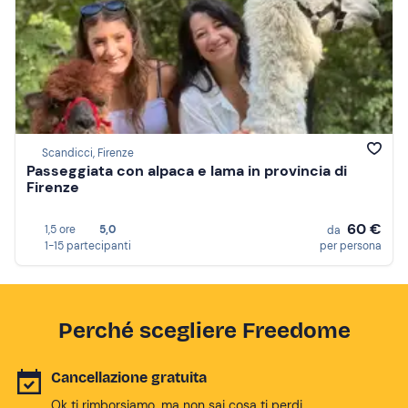
Scandicci, Firenze
Passeggiata con alpaca e lama in provincia di
Firenze
60 €
1,5 ore
5,0
da
1-15 partecipanti
per persona
Perché scegliere Freedome
Cancellazione gratuita
Ok ti rimborsiamo, ma non sai cosa ti perdi