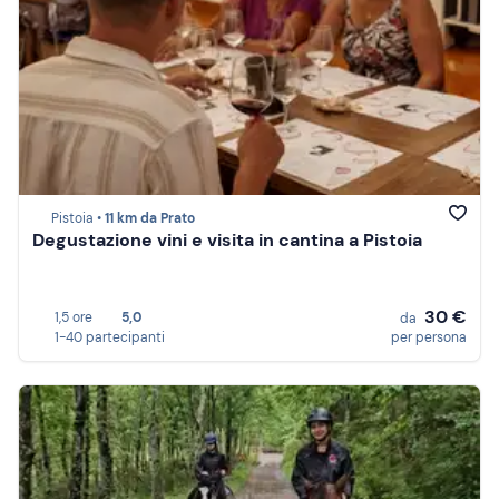
Pistoia •
11 km da Prato
Degustazione vini e visita in cantina a Pistoia
30 €
1,5 ore
5,0
da
1-40 partecipanti
per persona