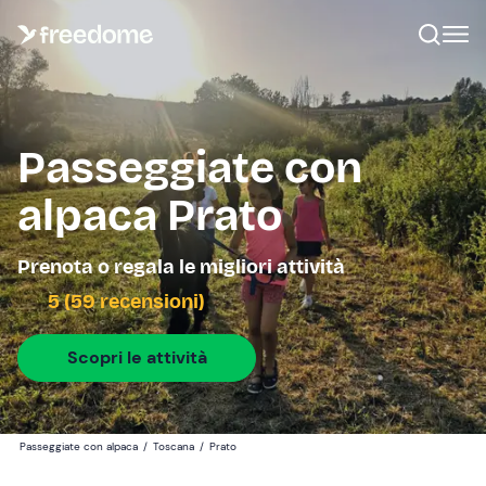
Passeggiate con
alpaca Prato
Prenota o regala le migliori attività
5 (59 recensioni)
Scopri le attività
Passeggiate con alpaca
/
Toscana
/
Prato