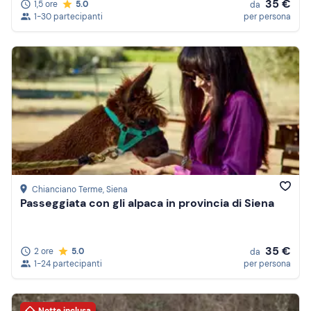
35 €
1,5 ore
5.0
da
1-30 partecipanti
per persona
Chianciano Terme
, Siena
Passeggiata con gli alpaca in provincia di Siena
35 €
2 ore
5.0
da
1-24 partecipanti
per persona
Notte inclusa