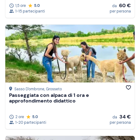
60 €
1,5 ore
5.0
da
1-15 partecipanti
per persona
Sasso D'ombrone
, Grosseto
Passeggiata con alpaca di 1 ora e
approfondimento didattico
34 €
2 ore
5.0
da
1-20 partecipanti
per persona