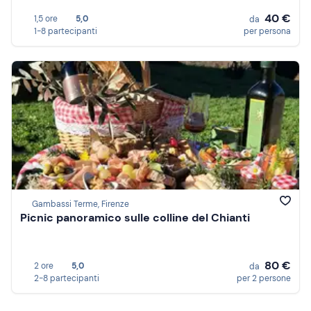
40 €
1,5 ore
5,0
da
1-8 partecipanti
per persona
Gambassi Terme, Firenze
Picnic panoramico sulle colline del Chianti
80 €
2 ore
5,0
da
2-8 partecipanti
per 2 persone