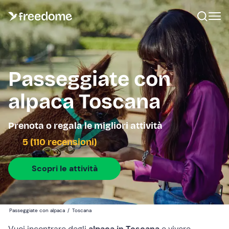
Passeggiate con
alpaca Toscana
Prenota o regala le migliori attività
5 (110 recensioni)
Scopri le attività
Passeggiate con alpaca
/
Toscana
Vuoi incontrare degli
alpaca in Toscana
e vivere