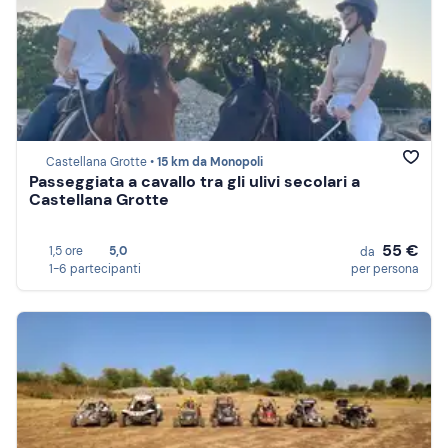
Castellana Grotte •
15 km da Monopoli
Passeggiata a cavallo tra gli ulivi secolari a
Castellana Grotte
55 €
1,5 ore
5,0
da
1-6 partecipanti
per persona