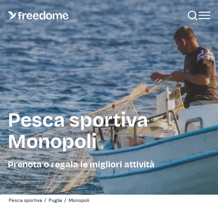
Pesca sportiva
Monopoli
Prenota o regala le migliori attività
Pesca sportiva
/
Puglia
/
Monopoli