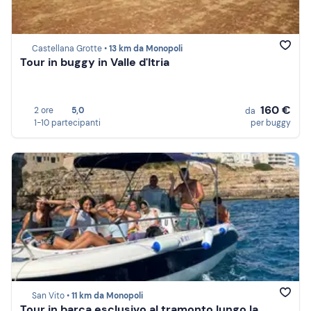
Castellana Grotte •
13 km da Monopoli
Tour in buggy in Valle d'Itria
160 €
2 ore
5,0
da
1-10 partecipanti
per buggy
San Vito •
11 km da Monopoli
Tour in barca esclusivo al tramonto lungo la