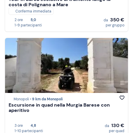
costa di Polignano a Mare
Conferma immediata
350 €
2 ore
5,0
da
1-9 partecipanti
per gruppo
Monopoli •
9 km da Monopoli
Escursione in quad nella Murgia Barese con
aperitivo
130 €
3 ore
4,8
da
1-10 partecipanti
per quad