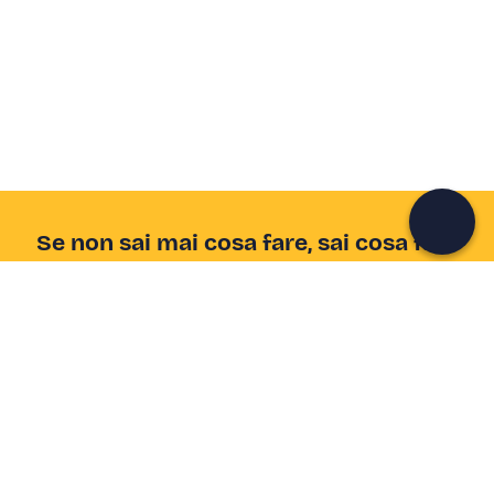
Crea un account Freedome
Unisciti a una community di avventurieri come te e
colleziona ricordi indimenticabili!
Continua con l'email
Se non sai mai cosa fare, sai cosa fare
Scrivi la tua email e scopri tante alternative all'aperitivo
e al divano
Indirizzo email
Iscriviti ora
Ho letto e accetto la
Privacy Policy