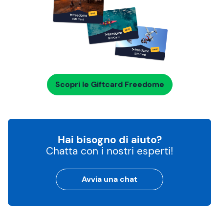
Scopri le Giftcard Freedome
Hai bisogno di aiuto?
Chatta con i nostri esperti!
Avvia una chat