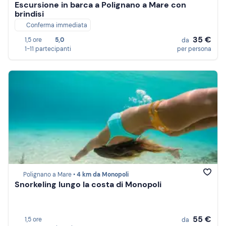
Escursione in barca a Polignano a Mare con
brindisi
Conferma immediata
35 €
1,5 ore
5,0
da
1-11 partecipanti
per persona
Polignano a Mare •
4 km da Monopoli
Snorkeling lungo la costa di Monopoli
55 €
1,5 ore
da