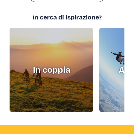
In cerca di ispirazione?
In coppia
Adr