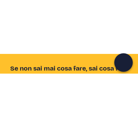
Crea un account Freedome
Unisciti a una community di avventurieri come te e
colleziona ricordi indimenticabili!
Continua con l'email
Se non sai mai cosa fare, sai cosa fare
Scrivi la tua email e scopri tante alternative all'aperitivo
e al divano
Indirizzo email
Iscriviti ora
Ho letto e accetto la
Privacy Policy