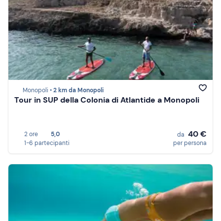
Monopoli •
2 km da Monopoli
Tour in SUP della Colonia di Atlantide a Monopoli
40 €
2 ore
5,0
da
1-6 partecipanti
per persona