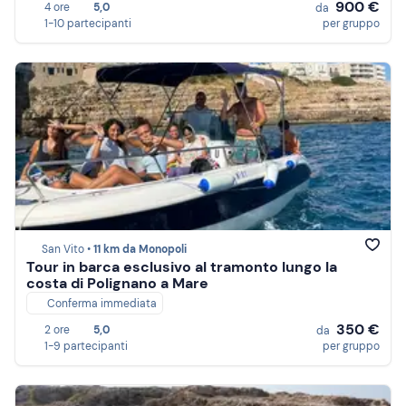
900 €
4 ore
5,0
da
1-10 partecipanti
per gruppo
San Vito •
11 km da Monopoli
Tour in barca esclusivo al tramonto lungo la
costa di Polignano a Mare
Conferma immediata
350 €
2 ore
5,0
da
1-9 partecipanti
per gruppo