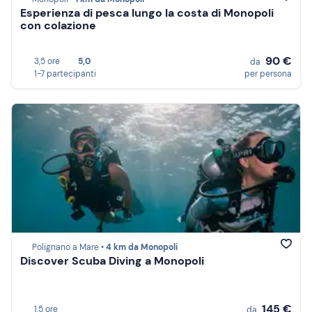
Esperienza di pesca lungo la costa di Monopoli
con colazione
90 €
3,5 ore
5,0
da
1-7 partecipanti
per persona
Polignano a Mare •
4 km da Monopoli
Discover Scuba Diving a Monopoli
145 €
1,5 ore
da