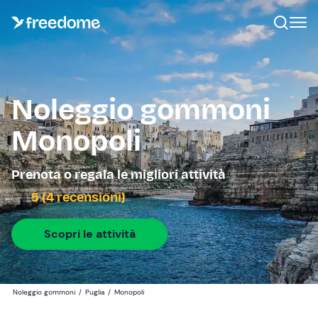
Noleggio gommoni
Monopoli
Prenota o regala le migliori attività
5 (4 recensioni)
Scopri le attività
Noleggio gommoni
/
Puglia
/
Monopoli