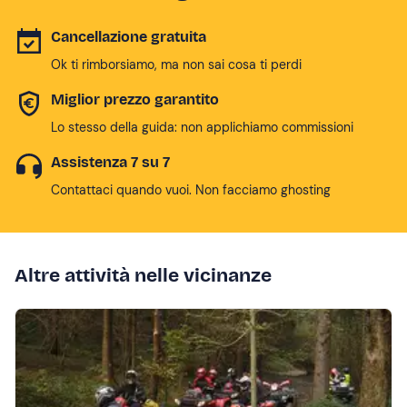
Cancellazione gratuita
Ok ti rimborsiamo, ma non sai cosa ti perdi
Miglior prezzo garantito
Lo stesso della guida: non applichiamo commissioni
Assistenza 7 su 7
Contattaci quando vuoi. Non facciamo ghosting
Altre attività nelle vicinanze