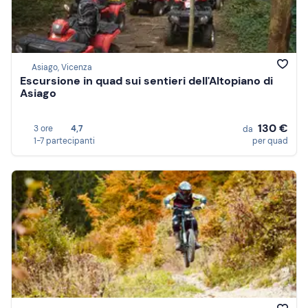
Asiago, Vicenza
Escursione in quad sui sentieri dell'Altopiano di
Asiago
130 €
3 ore
4,7
da
1-7 partecipanti
per quad