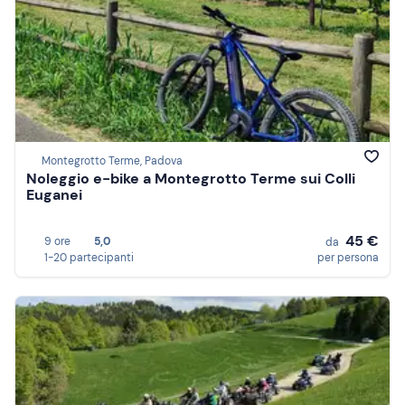
Montegrotto Terme, Padova
Noleggio e-bike a Montegrotto Terme sui Colli
Euganei
45 €
9 ore
5,0
da
1-20 partecipanti
per persona