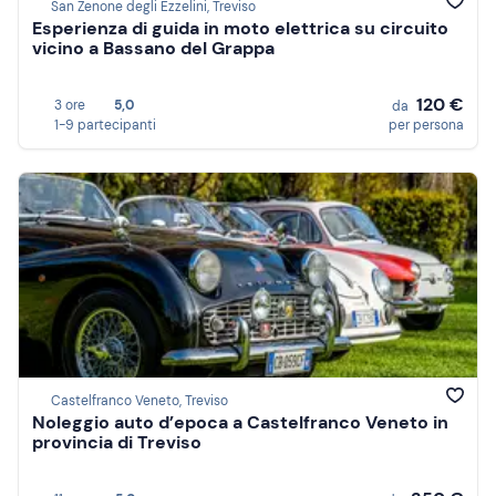
San Zenone degli Ezzelini, Treviso
Esperienza di guida in moto elettrica su circuito
vicino a Bassano del Grappa
120 €
3 ore
5,0
da
1-9 partecipanti
per persona
Castelfranco Veneto, Treviso
Noleggio auto d’epoca a Castelfranco Veneto in
provincia di Treviso