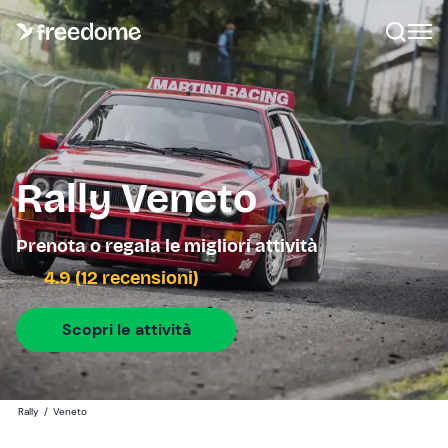
Rally Veneto
Prenota o regala le migliori attività
4.9 (12 recensioni)
Scopri le attività
Rally
/
Veneto