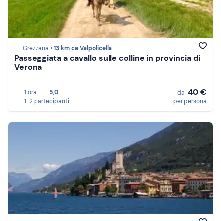
Grezzana •
13 km da Valpolicella
Passeggiata a cavallo sulle colline in provincia di
Verona
40 €
1 ora
5,0
da
1-2 partecipanti
per persona