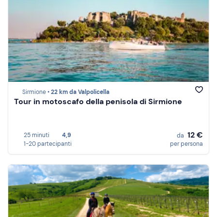
Sirmione •
22 km da Valpolicella
Tour in motoscafo della penisola di Sirmione
12 €
25 minuti
4,9
da
1-20 partecipanti
per persona