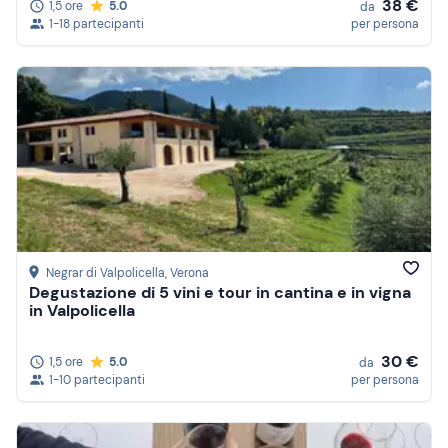
38 €
1,5 ore
5.0
da
1-18 partecipanti
per persona
Negrar di Valpolicella
, Verona
Degustazione di 5 vini e tour in cantina e in vigna
in Valpolicella
30 €
1,5 ore
5.0
da
1-10 partecipanti
per persona