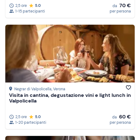
70 €
2,5 ore
5.0
da
1-15 partecipanti
per persona
Negrar di Valpolicella
, Verona
Visita in cantina, degustazione vini e light lunch in
Valpolicella
60 €
2,5 ore
5.0
da
1-20 partecipanti
per persona