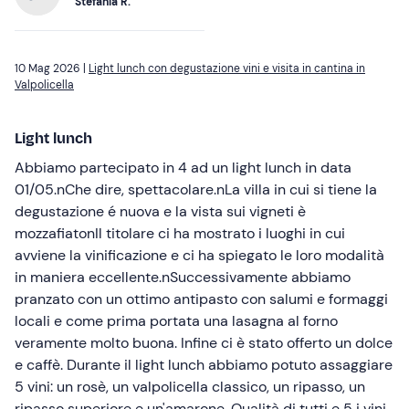
Stefania R.
10 Mag 2026 |
Light lunch con degustazione vini e visita in cantina in
Valpolicella
Light lunch
Abbiamo partecipato in 4 ad un light lunch in data
01/05.nChe dire, spettacolare.nLa villa in cui si tiene la
degustazione é nuova e la vista sui vigneti è
mozzafiatonIl titolare ci ha mostrato i luoghi in cui
avviene la vinificazione e ci ha spiegato le loro modalità
in maniera eccellente.nSuccessivamente abbiamo
pranzato con un ottimo antipasto con salumi e formaggi
locali e come prima portata una lasagna al forno
veramente molto buona. Infine ci è stato offerto un dolce
e caffè. Durante il light lunch abbiamo potuto assaggiare
5 vini: un rosè, un valpolicella classico, un ripasso, un
ripasso superiore e un'amarone. Qualità di tutti e 5 i vini