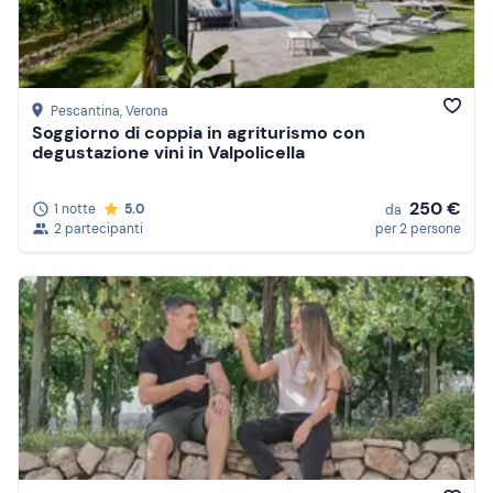
Pescantina
, Verona
Soggiorno di coppia in agriturismo con
degustazione vini in Valpolicella
250 €
1 notte
5.0
da
2 partecipanti
per 2 persone