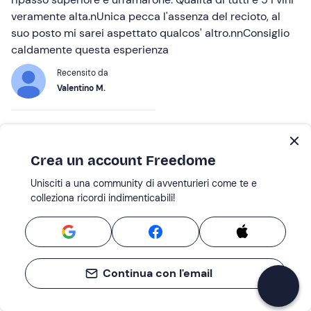
veramente alta.nUnica pecca l'assenza del recioto, al
suo posto mi sarei aspettato qualcos' altro.nnConsiglio
caldamente questa esperienza
Recensito da
Valentino M.
01 Mag 2026 |
Visita in cantina, degustazione vini e picnic in vigna in
Valpolicella
Crea un account Freedome
Unisciti a una community di avventurieri come te e
Esperienza da ripetere
colleziona ricordi indimenticabili!
Un posto molto grazioso con personale gentile,
appassionato e attento alla qualità dei prodotti e al
rispetto del territorio da cui provengono le materie
prime. nIl vino era di qualità e anche il cibo molto
Continua con l'email
buono.nIl reciotto davvero speciale!nUna bella
esperienza ad un prezzo ragionevole. nMolto consigliata