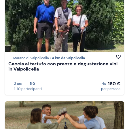
Marano di Valpolicella •
4 km da Valpolicella
Caccia al tartufo con pranzo e degustazione vini
in Valpolicella
160 €
3 ore
5,0
da
1-10 partecipanti
per persona