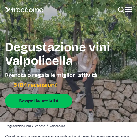
Degustazione vini
Valpolicella
Prenota o regala le migliori attività
5 (84 recensioni)
Scopri le attività
Degustazione vini
/
Veneto
/
Valpolicella
Ogni nuovo traguardo raggiunto è una buona occasione