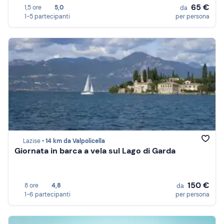
65 €
1,5 ore
5,0
da
1-5 partecipanti
per persona
Lazise •
14 km da Valpolicella
Giornata in barca a vela sul Lago di Garda
150 €
8 ore
4,8
da
1-6 partecipanti
per persona