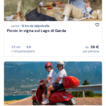
Lazise •
15 km da Valpolicella
Picnic in vigna sul Lago di Garda
36 €
8,5 ore
5,0
da
1-20 partecipanti
per persona