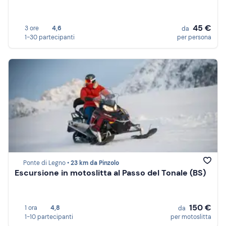
45 €
3 ore
4,6
da
1-30 partecipanti
per persona
Ponte di Legno •
23 km da Pinzolo
Escursione in motoslitta al Passo del Tonale (BS)
150 €
1 ora
4,8
da
1-10 partecipanti
per motoslitta