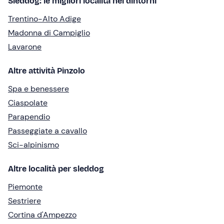
Sleddog: le migliori località nei dintorni
Trentino-Alto Adige
Madonna di Campiglio
Lavarone
Altre attività Pinzolo
Spa e benessere
Ciaspolate
Parapendio
Passeggiate a cavallo
Sci-alpinismo
Altre località per sleddog
Piemonte
Sestriere
Cortina d'Ampezzo