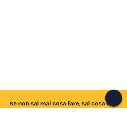
Crea un account Freedome
Unisciti a una community di avventurieri come te e
colleziona ricordi indimenticabili!
Continua con l'email
Se non sai mai cosa fare, sai cosa fare
Scrivi la tua email e scopri tante alternative all'aperitivo
e al divano