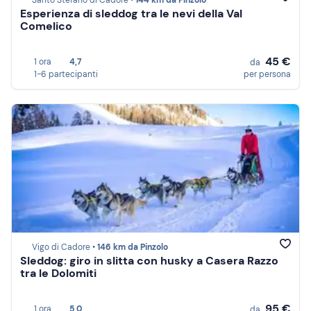
Santo Stefano di Cadore •
144 km da Pinzolo
Esperienza di sleddog tra le nevi della Val
Comelico
45 €
1 ora
4,7
da
1-6 partecipanti
per persona
Vigo di Cadore •
146 km da Pinzolo
Sleddog: giro in slitta con husky a Casera Razzo
tra le Dolomiti
95 €
1 ora
5,0
da