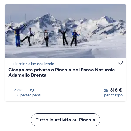
Pinzolo •
2 km da Pinzolo
Ciaspolata privata a Pinzolo nel Parco Naturale
Adamello Brenta
316 €
3 ore
5,0
da
1-6 partecipanti
per gruppo
Tutte le attività su Pinzolo