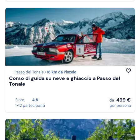
Passo del Tonale •
18 km da Pinzolo
Corso di guida su neve e ghiaccio a Passo del
Tonale
499 €
5 ore
4,6
da
1-12 partecipanti
per persona