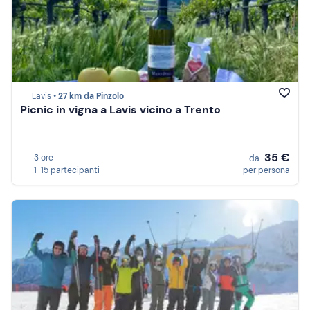
Lavis •
27 km da Pinzolo
Picnic in vigna a Lavis vicino a Trento
35 €
3 ore
da
1-15 partecipanti
per persona