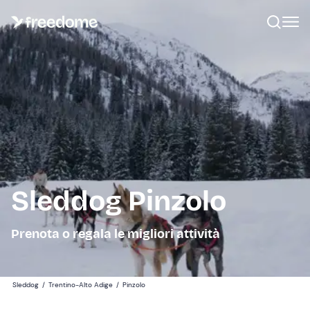
Sleddog Pinzolo
Prenota o regala le migliori attività
Sleddog
/
Trentino-Alto Adige
/
Pinzolo