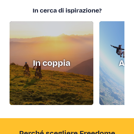
In cerca di ispirazione?
In coppia
Adr
Perché scegliere Freedome