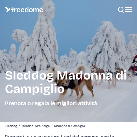
Sleddog Madonna di
Campiglio
Prenota o regala le migliori attività
Sleddog
/
Trentino-Alto Adige
/
Madonna di Campiglio
Preparati a un’avventura fuori dal comune: con lo