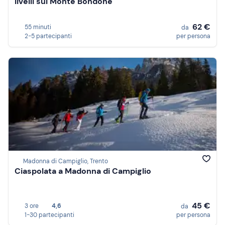
livelli sul Monte Bondone
62 €
55 minuti
da
2-5 partecipanti
per persona
Madonna di Campiglio, Trento
Ciaspolata a Madonna di Campiglio
45 €
3 ore
4,6
da
1-30 partecipanti
per persona