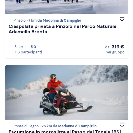
Pinzolo •
7 km da Madonna di Campiglio
Ciaspolata privata a Pinzolo nel Parco Naturale
Adamello Brenta
316 €
3 ore
5,0
da
1-6 partecipanti
per gruppo
Ponte di Legno •
25 km da Madonna di Campiglio
Escursione in motoslitta al Passo del Tonale (BS)