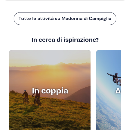
Tutte le attività su Madonna di Campiglio
In cerca di ispirazione?
In coppia
Adr