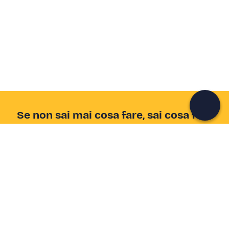
Crea un account Freedome
Unisciti a una community di avventurieri come te e
colleziona ricordi indimenticabili!
Continua con l'email
Se non sai mai cosa fare, sai cosa fare
Scrivi la tua email e scopri tante alternative all'aperitivo
e al divano
Indirizzo email
Iscriviti ora
Ho letto e accetto la
Privacy Policy