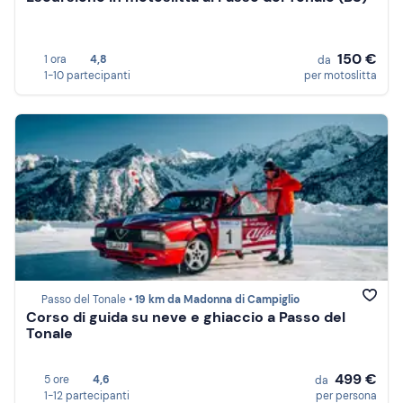
150 €
1 ora
4,8
da
1-10 partecipanti
per motoslitta
Passo del Tonale •
19 km da Madonna di Campiglio
Corso di guida su neve e ghiaccio a Passo del
Tonale
499 €
5 ore
4,6
da
1-12 partecipanti
per persona