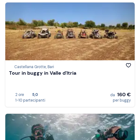
Castellana Grotte, Bari
Tour in buggy in Valle d'Itria
160 €
2 ore
5,0
da
1-10 partecipanti
per buggy