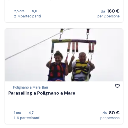
160 €
2,5 ore
5,0
da
2-4 partecipanti
per 2 persone
Polignano a Mare, Bari
Parasailing a Polignano a Mare
80 €
1 ora
4,7
da
1-6 partecipanti
per persona