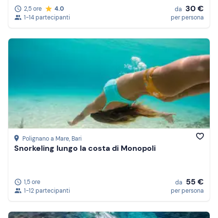
30 €
2,5 ore
4.0
da
1-14 partecipanti
per persona
Polignano a Mare
, Bari
Snorkeling lungo la costa di Monopoli
55 €
1,5 ore
da
1-12 partecipanti
per persona