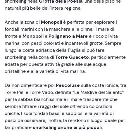
snorkeling nella
Grotta della Poesia
, una delle piscine
naturali più belle dell’intera regione.
Anche la zona di
Monopoli
è perfetta per esplorare i
fondali marini con la maschera e le pinne. Il mare di
fronte a
Monopoli
e
Polignano a Mare
è ricco di vita
marina, con pesci colorati e incantevoli grotte. Sempre
lungo la costa adriatica della Puglia si può fare
snorkeling nella zona di
Torre Guaceto
, particolarmente
adatta per questa attività grazie alle sue acque
cristalline e alla varietà di vita marina.
Da non dimenticare poi
Pescoluse
sulla costa ionica, tra
Torre Pali e Torre Vado, definita “Le Maldive del Salento”
per la sabbia bianchissima e il mare trasparente che
sembra filtrare i raggi del sole offrendo colorazioni
uniche. I suoi fondali bassi e sabbiosi e la varietà di
pesci da osservare, inoltre, la rendono il luogo ideale per
far praticare
snorkeling anche ai più piccoli
.