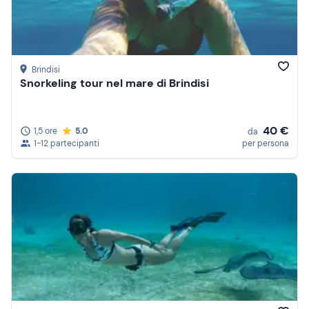
Brindisi
Snorkeling tour nel mare di Brindisi
40 €
1,5 ore
5.0
da
1-12 partecipanti
per persona