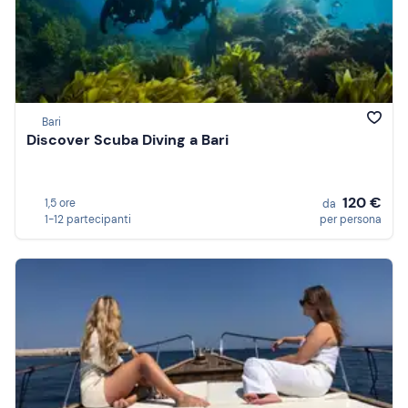
Bari
Discover Scuba Diving a Bari
120 €
1,5 ore
da
1-12 partecipanti
per persona