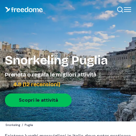
Snorkeling Puglia
Prenota o regala le migliori attività
4.9 (12 recensioni)
Scopri le attività
Snorkeling
/
Puglia
Esistono luoghi meravigliosi in Italia dove poter praticare