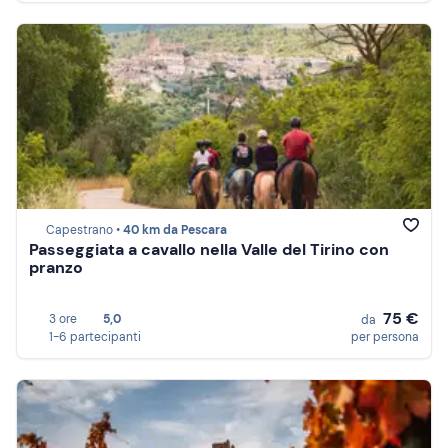
Capestrano •
40 km da Pescara
Passeggiata a cavallo nella Valle del Tirino con
pranzo
75 €
3 ore
5,0
da
1-6 partecipanti
per persona