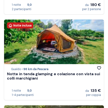
180 €
1 notte
5,0
da
2 partecipanti
per 2 persone
Notte inclusa
Gualdo •
96 km da Pescara
Notte in tenda glamping e colazione con vista sui
colli marchigiani
135 €
1 notte
5,0
da
1-4 partecipanti
per coppia