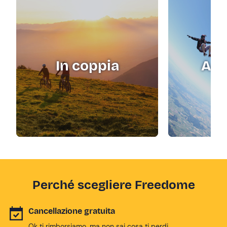
In coppia
Adr
Perché scegliere Freedome
Cancellazione gratuita
Ok ti rimborsiamo, ma non sai cosa ti perdi