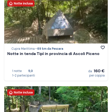
Notte inclusa
Cupra Marittima •
69 km da Pescara
Notte in tenda Tipì in provincia di Ascoli Piceno
160 €
1 notte
5,0
da
1-2 partecipanti
per coppia
Notte inclusa