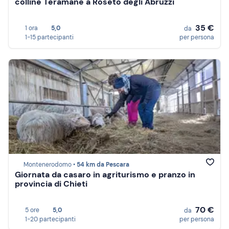
colline Teramane a Roseto degli Abruzzi
35 €
1 ora
5,0
da
1-15 partecipanti
per persona
Montenerodomo •
54 km da Pescara
Giornata da casaro in agriturismo e pranzo in
provincia di Chieti
70 €
5 ore
5,0
da
1-20 partecipanti
per persona