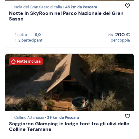
Isola del Gran Sasso d'Italia •
45 km da Pescara
Notte in SkyRoom nel Parco Nazionale del Gran
Sasso
200 €
1 notte
5,0
da
1-2 partecipanti
per coppia
Notte inclusa
Cellino Attanasio •
29 km da Pescara
Soggiorno Glamping in lodge tent tra gli ulivi delle
Colline Teramane