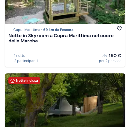
Cupra Marittima •
69 km da Pescara
Notte in Skyroom a Cupra Marittima nel cuore
delle Marche
150 €
1 notte
da
2 partecipanti
per 2 persone
Notte inclusa