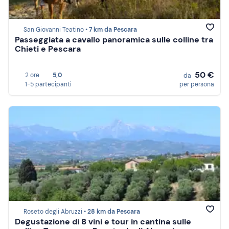
San Giovanni Teatino •
7 km da Pescara
Passeggiata a cavallo panoramica sulle colline tra
Chieti e Pescara
50 €
2 ore
5,0
da
1-5 partecipanti
per persona
Roseto degli Abruzzi •
28 km da Pescara
Degustazione di 8 vini e tour in cantina sulle