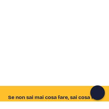
Crea un account Freedome
Unisciti a una community di avventurieri come te e
colleziona ricordi indimenticabili!
Continua con l'email
Se non sai mai cosa fare, sai cosa fare
Scrivi la tua email e scopri tante alternative all'aperitivo