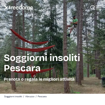
Soggiorni insoliti
Pescara
Prenota o regala le migliori attività
Soggiorni insoliti
/
Abruzzo
/
Pescara