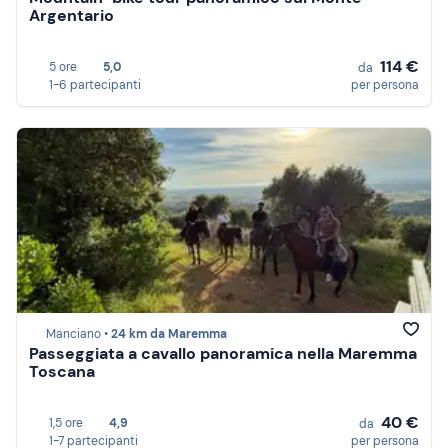
Argentario
114 €
5 ore
5,0
da
1-6 partecipanti
per persona
Manciano •
24 km da Maremma
Passeggiata a cavallo panoramica nella Maremma
Toscana
40 €
1,5 ore
4,9
da
1-7 partecipanti
per persona