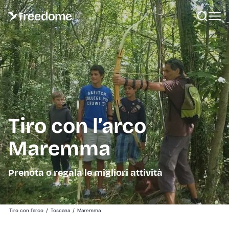
Tiro con l’arco
Maremma
Prenota o regala le migliori attività
Tiro con l’arco
/
Toscana
/
Maremma