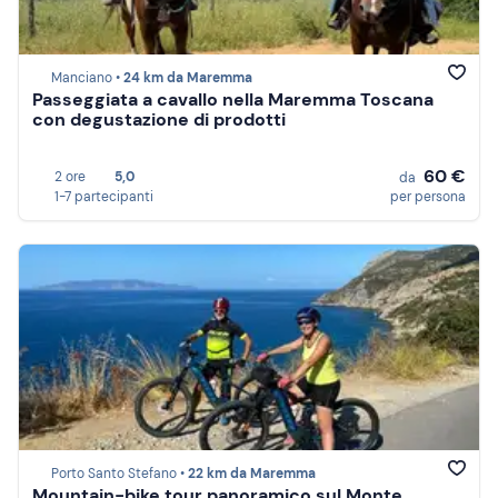
Manciano •
24 km da Maremma
Passeggiata a cavallo nella Maremma Toscana
con degustazione di prodotti
60 €
2 ore
5,0
da
1-7 partecipanti
per persona
Porto Santo Stefano •
22 km da Maremma
Mountain-bike tour panoramico sul Monte