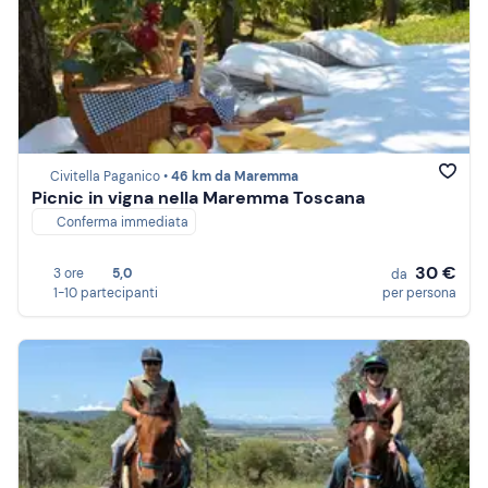
Civitella Paganico •
46 km da Maremma
Picnic in vigna nella Maremma Toscana
Conferma immediata
30 €
3 ore
5,0
da
1-10 partecipanti
per persona