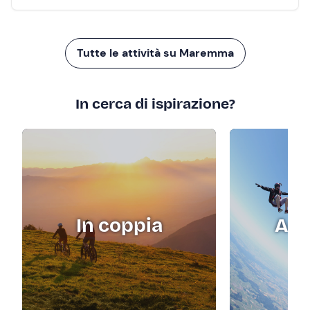
Tutte le attività su Maremma
In cerca di ispirazione?
In coppia
Adr