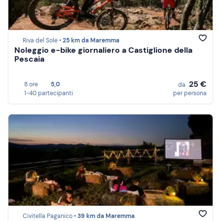
Riva del Sole •
25 km da Maremma
Noleggio e-bike giornaliero a Castiglione della
Pescaia
25 €
8 ore
5,0
da
1-40 partecipanti
per persona
Civitella Paganico •
39 km da Maremma