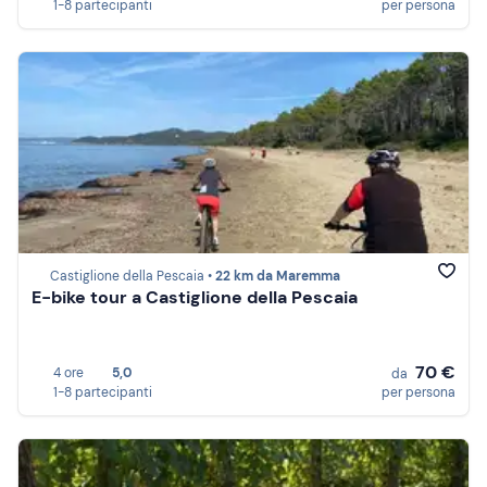
1-8 partecipanti
per persona
Castiglione della Pescaia •
22 km da Maremma
E-bike tour a Castiglione della Pescaia
70 €
4 ore
5,0
da
1-8 partecipanti
per persona