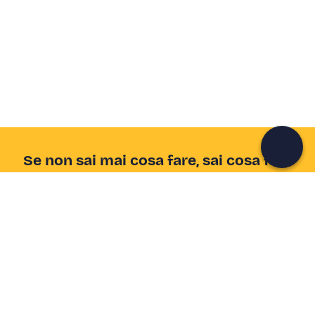
Crea un account Freedome
Unisciti a una community di avventurieri come te e
colleziona ricordi indimenticabili!
Continua con l'email
Se non sai mai cosa fare, sai cosa fare
Scrivi la tua email e scopri tante alternative all'aperitivo
e al divano
Indirizzo email
Iscriviti ora