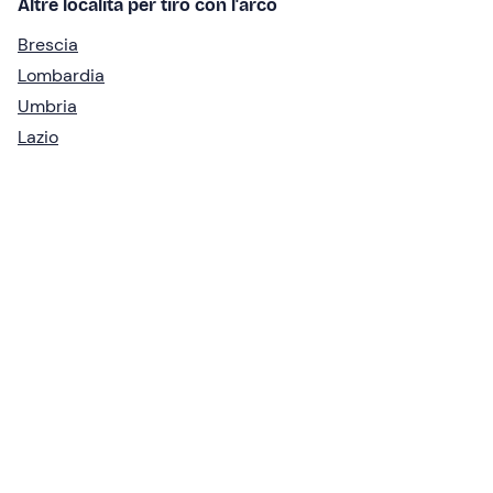
Altre località per tiro con l'arco
Brescia
Lombardia
Umbria
Lazio