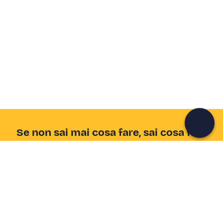
Crea un account Freedome
Unisciti a una community di avventurieri come te e
colleziona ricordi indimenticabili!
Continua con l'email
Se non sai mai cosa fare, sai cosa fare
Scrivi la tua email e scopri tante alternative all'aperitivo
e al divano
Indirizzo email
Iscriviti ora