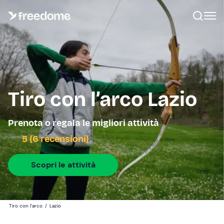
Tiro con l’arco Lazio
Prenota o regala le migliori attività
5 (6 recensioni)
Scopri le attività
Tiro con l’arco
/
Lazio