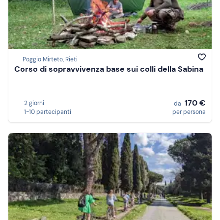
Poggio Mirteto, Rieti
Corso di sopravvivenza base sui colli della Sabina
170 €
2 giorni
da
1-10 partecipanti
per persona