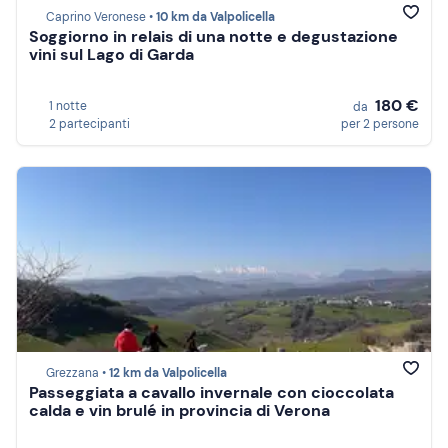
Caprino Veronese •
10 km da Valpolicella
Soggiorno in relais di una notte e degustazione
vini sul Lago di Garda
180 €
1 notte
da
2 partecipanti
per 2 persone
Grezzana •
12 km da Valpolicella
Passeggiata a cavallo invernale con cioccolata
calda e vin brulé in provincia di Verona