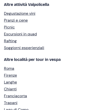
Altre attività Valpolicella
Degustazione vini
Pranzi e cene
Picnic
Escursioni in quad
Rafting
Soggiorni esperienziali
Altre località per tour in vespa
Roma
Firenze
Langhe
Chianti
Franciacorta
Trapani
Lago di Como