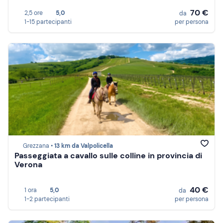
70 €
2,5 ore
5,0
da
1-15 partecipanti
per persona
Grezzana •
13 km da Valpolicella
Passeggiata a cavallo sulle colline in provincia di
Verona
40 €
1 ora
5,0
da
1-2 partecipanti
per persona