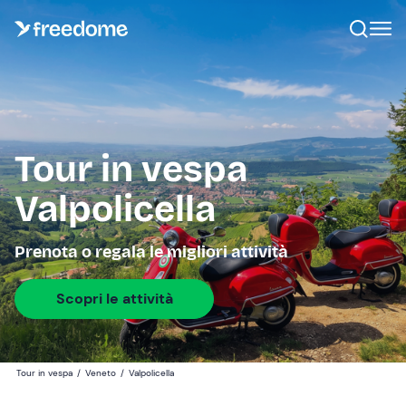
Tour in vespa
Valpolicella
Prenota o regala le migliori attività
Scopri le attività
Tour in vespa
/
Veneto
/
Valpolicella