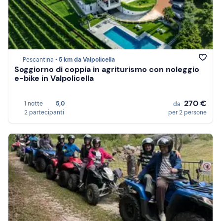
Pescantina •
5 km da Valpolicella
Soggiorno di coppia in agriturismo con noleggio
e-bike in Valpolicella
270 €
1 notte
5,0
da
2 partecipanti
per 2 persone