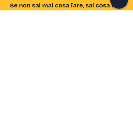
Se non sai mai cosa fare, sai cosa fare
Scrivi la tua email e scopri tante alternative all'aperitivo
e al divano
Indirizzo email
Iscriviti ora
Ho letto e accetto la
Privacy Policy
Supporto
Centro assistenza
Azienda