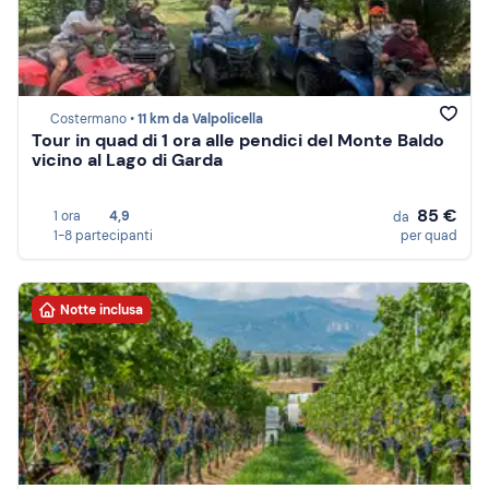
Costermano •
11 km da Valpolicella
Tour in quad di 1 ora alle pendici del Monte Baldo
vicino al Lago di Garda
85 €
1 ora
4,9
da
1-8 partecipanti
per quad
Notte inclusa