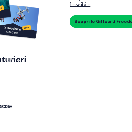
flessibile
Scopri le Giftcard Free
turieri
tazione