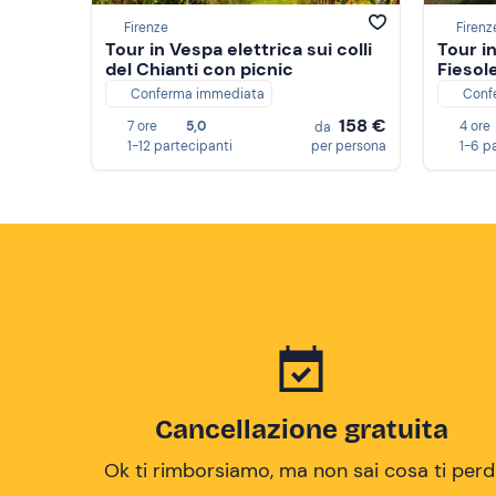
Firenze
Firenz
Tour in Vespa elettrica sui colli
Tour i
del Chianti con picnic
Fiesol
Conferma immediata
Conf
158 €
7 ore
5,0
4 ore
da
1-12 partecipanti
per persona
1-6 p
Cancellazione gratuita
Ok ti rimborsiamo, ma non sai cosa ti perd