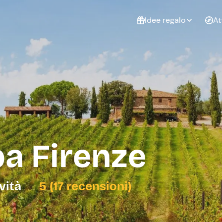
Idee regalo
At
Non sai cosa
regalare?
Esperienze da
Esperie
Gift Card Freedome
regalare
cop
Un regalo digitale che
lascia la libertà di
scegliere esperienze
outdoor in tutta Italia.
pa Firenze
Regala una Gift Card
Laurea
Addi
celi
ività
5 (17 recensioni)