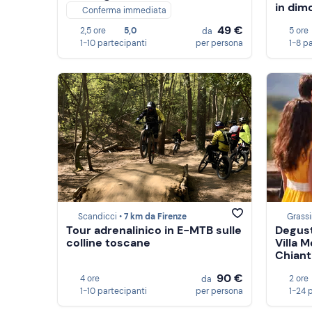
in dim
Conferma immediata
49 €
2,5 ore
5,0
5 ore
da
1-10 partecipanti
per persona
1-8 p
Scandicci •
7 km da Firenze
Grassi
Tour adrenalinico in E-MTB sulle
Degust
colline toscane
Villa 
Chiant
90 €
4 ore
2 ore
da
1-10 partecipanti
per persona
1-24 