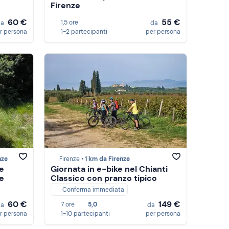
Firenze
60 €
55 €
1,5 ore
da
da
r persona
1-2 partecipanti
per persona
nze
Firenze •
1 km da Firenze
le
Giornata in e-bike nel Chianti
e
Classico con pranzo tipico
Conferma immediata
60 €
149 €
7 ore
5,0
da
da
r persona
1-10 partecipanti
per persona