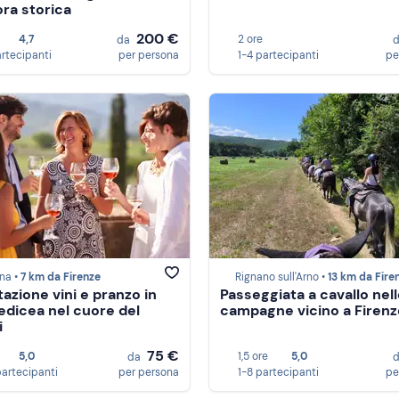
ora storica
200 €
4,7
2 ore
da
artecipanti
per persona
1-4 partecipanti
pe
na •
7 km da Firenze
Rignano sull'Arno •
13 km da Fire
azione vini e pranzo in
Passeggiata a cavallo nel
Medicea nel cuore del
campagne vicino a Firenz
i
75 €
5,0
1,5 ore
5,0
da
partecipanti
per persona
1-8 partecipanti
pe