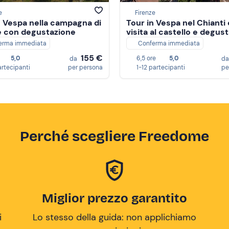
e
Firenze
n Vespa nella campagna di
Tour in Vespa nel Chianti
e con degustazione
visita al castello e degus
erma immediata
Conferma immediata
155 €
5,0
6,5 ore
5,0
da
d
artecipanti
per persona
1-12 partecipanti
pe
Perché scegliere Freedome
Miglior prezzo garantito
i
Lo stesso della guida: non applichiamo