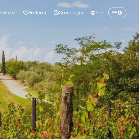
tività
Preferiti
Cronologia
IT
Crea un account Freedome
Unisciti a una community di avventurieri
nze di
Compleanno
come te e colleziona ricordi indimenticabili!
pia
Continua con l'email
o al
Addio al
bato
nubilato