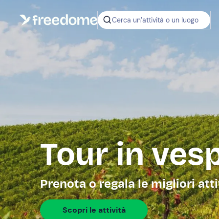
Cerca un’attività o un luogo
Tour in ves
Prenota o regala le migliori att
Scopri le attività