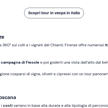
Scopri tour in vespa in Italia
ze
360° sui colli e i vigneti del Chianti: Firenze offre numerosi
i
a
campagna di Fiesole
e poi goderti una vista dall’alto dal be
gione cosparsi di vigne, oliveti e cipressi con un tour panoram
Toscana
 i
costi
variano in base alla durata e alla tipologia di percors