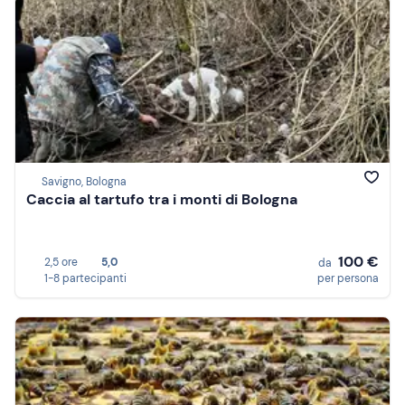
Savigno, Bologna
Caccia al tartufo tra i monti di Bologna
100 €
2,5 ore
5,0
da
1-8 partecipanti
per persona