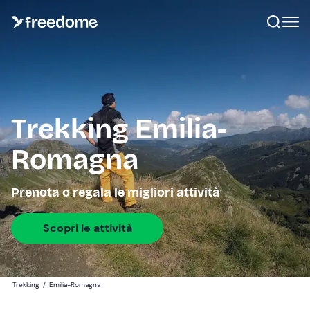
Trekking Emilia-
Romagna
Prenota o regala le migliori attività
Scopri le attività
Trekking
/
Emilia-Romagna