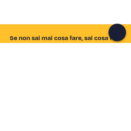
Continua con l'email
Se non sai mai cosa fare, sai cosa fare
Scrivi la tua email e scopri tante alternative all'aperitivo
e al divano
Indirizzo email
Iscriviti ora
Ho letto e accetto la
Privacy Policy