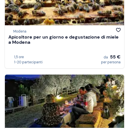
Modena
Apicoltore per un giorno e degustazione di miele
a Modena
55 €
1,5 ore
da
1-20 partecipanti
per persona