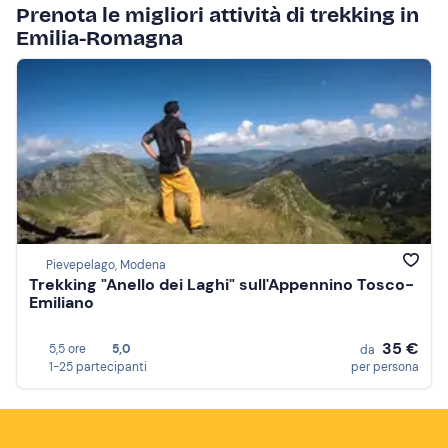
Prenota le migliori attività di trekking in
Emilia-Romagna
Pievepelago, Modena
Trekking "Anello dei Laghi" sull'Appennino Tosco-
Emiliano
35 €
5,5 ore
5,0
da
1-25 partecipanti
per persona