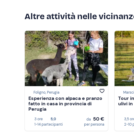
Altre attività nelle vicinan
Foligno, Perugia
Marsci
Esperienza con alpaca e pranzo
Tour in
fatto in casa in provincia di
ulivi i
Perugia
50 €
3 ore
5,0
3,5 or
da
1-14 partecipanti
per persona
2-10 