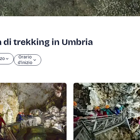
tà di trekking in Umbria
Orario
zo
d’inizio