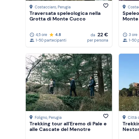
Costacciaro
, Perugia
Costa
Traversata speleologica nella
Speleo
Grotta di Monte Cucco
Monte
22 €
4,5 ore
4.8
3 ore
da
1-50 partecipanti
per persona
1-50 
Foligno
, Perugia
Città 
Trekking tour all'Eremo di Pale e
Trekki
alle Cascate del Menotre
Nestor