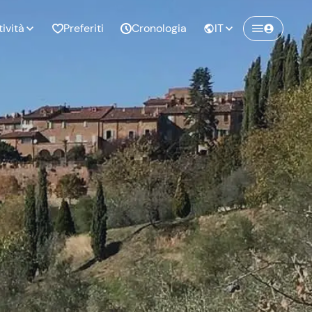
tività
Preferiti
Cronologia
IT
Crea un account Freedome
Unisciti a una community di avventurieri
nze di
Compleanno
come te e colleziona ricordi indimenticabili!
pia
Continua con l'email
o al
Addio al
bato
nubilato