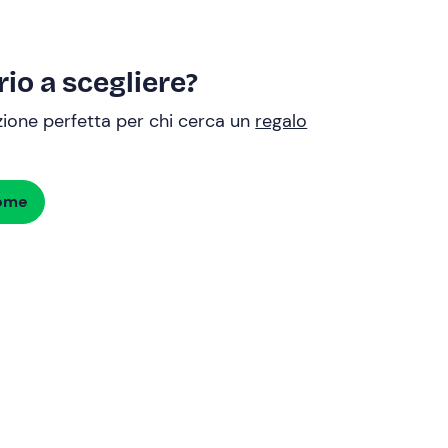
io a scegliere?
uzione perfetta per chi cerca un
regalo
dome