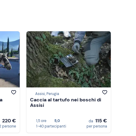
Assisi, Perugia
 a
Caccia al tartufo nei boschi di
Assisi
220 €
115 €
1,5 ore
5,0
a
da
2 persone
1-40 partecipanti
per persona