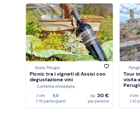
Assisi, Perugia
Perugi
Picnic tra i vigneti di Assisi con
Tour i
degustazione vini
visita 
Perugi
Conferma immediata
30 €
2 ore
5,0
4 ore
da
1-10 partecipanti
per persona
1-10 