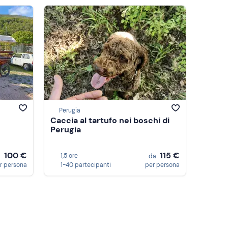
Perugia
Caccia al tartufo nei boschi di
Perugia
100 €
115 €
1,5 ore
a
da
r persona
1-40 partecipanti
per persona