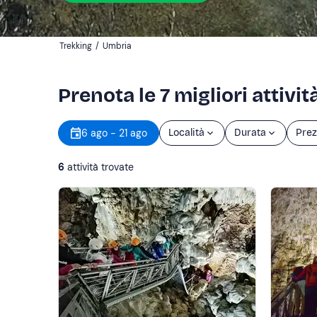
Trekking
/
Umbria
Prenota le 7 migliori attivi
6 ago - 21 ago
Località
Durata
Prez
6
attività trovate
Mostra altro