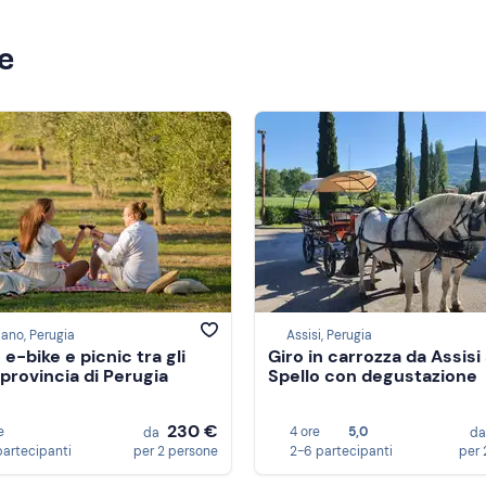
ze
ano, Perugia
Assisi, Perugia
 e-bike e picnic tra gli
Giro in carrozza da Assisi
n provincia di Perugia
Spello con degustazione
230 €
e
4 ore
5,0
da
d
partecipanti
per 2 persone
2-6 partecipanti
per 