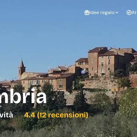
Idee regalo
At
Non sai cosa
regalare?
Esperienze da
Esperie
Gift Card Freedome
regalare
cop
Un regalo digitale che
lascia la libertà di
scegliere esperienze
outdoor in tutta Italia.
mbria
Regala una Gift Card
Laurea
Addi
celi
ività
4.4 (12 recensioni)