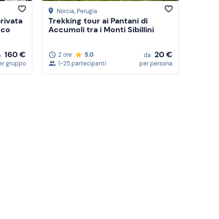
Norcia
, Perugia
rivata
Trekking tour ai Pantani di
cco
Accumoli tra i Monti Sibillini
160 €
20 €
2 ore
5.0
a
da
er gruppo
1-25 partecipanti
per persona