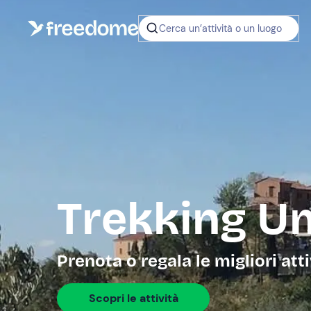
Cerca un’attività o un luogo
Trekking U
Prenota o regala le migliori att
Scopri le attività