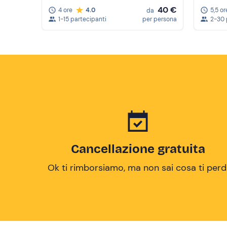
40 €
4 ore
4.0
5,5 or
da
1-15 partecipanti
per persona
2-30 
Cancellazione gratuita
Ok ti rimborsiamo, ma non sai cosa ti perd