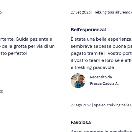
co
27 Set 2025 |
Trekking tour all'Eremo
Bell'esperienza!
rtente. Guida paziente e
È stata una bella esperienza
 della grotta per via di un
sembrava sapesse buona parte
utto perfetto!
pagato tramite il vostro por
il vostro team e loro se è 
e trekking piacevole
Recensito da
Frasca Caccia A.
co
27 Ago 2023 |
Speleo-trekking nella
Favolosa
Assolutamente la consiglio a 