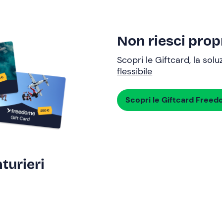
Non riesci propr
Scopri le Giftcard, la sol
flessibile
Scopri le Giftcard Free
turieri