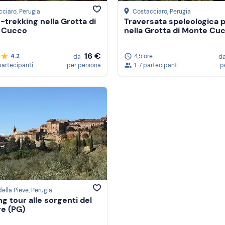
cciaro
, Perugia
Costacciaro
, Perugia
-trekking nella Grotta di
Traversata speleologica p
 Cucco
nella Grotta di Monte Cu
16 €
4.2
4,5 ore
da
d
partecipanti
per persona
1-7 partecipanti
p
della Pieve
, Perugia
ng tour alle sorgenti del
e (PG)