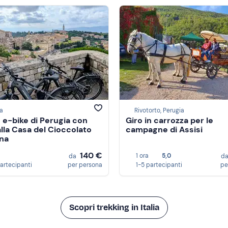
a
Rivotorto, Perugia
n e-bike di Perugia con
Giro in carrozza per le
alla Casa del Cioccolato
campagne di Assisi
na
140 €
1 ora
5,0
da
d
partecipanti
per persona
1-5 partecipanti
pe
Scopri trekking in Italia