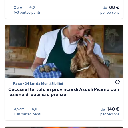
68 €
2 ore
4,8
da
1-3 partecipanti
per persona
Force •
24 km da Monti Sibillini
Caccia al tartufo in provincia di Ascoli Piceno con
lezione di cucina e pranzo
140 €
3,5 ore
5,0
da
1-18 partecipanti
per persona