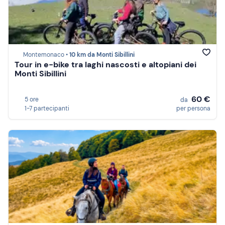
Montemonaco •
10 km da Monti Sibillini
Tour in e-bike tra laghi nascosti e altopiani dei
Monti Sibillini
60 €
5 ore
da
1-7 partecipanti
per persona