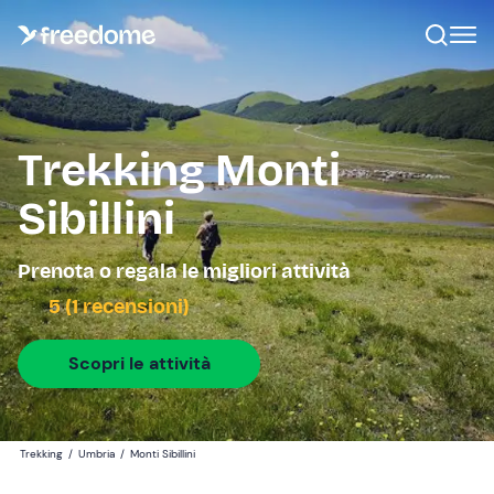
Trekking Monti
Sibillini
Prenota o regala le migliori attività
5 (1 recensioni)
Scopri le attività
Trekking
/
Umbria
/
Monti Sibillini