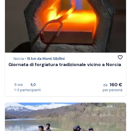
Norcia •
15 km da Monti Sibillini
Giornata di forgiatura tradizionale vicino a Norcia
160 €
9 ore
5,0
da
1-3 partecipanti
per persona