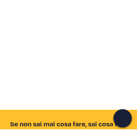
Crea un account Freedome
Unisciti a una community di avventurieri come te e
colleziona ricordi indimenticabili!
Continua con l'email
Se non sai mai cosa fare, sai cosa fare
Scrivi la tua email e scopri tante alternative all'aperitivo