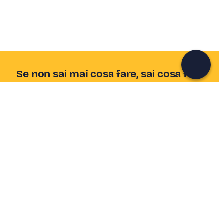
colleziona ricordi indimenticabili!
Continua con l'email
Se non sai mai cosa fare, sai cosa fare
Scrivi la tua email e scopri tante alternative all'aperitivo
e al divano
Indirizzo email
Iscriviti ora
Ho letto e accetto la
Privacy Policy