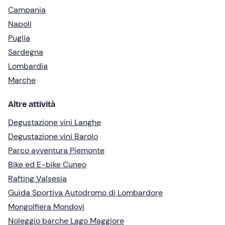
Campania
Napoli
Puglia
Sardegna
Lombardia
Marche
Altre attività
Degustazione vini Langhe
Degustazione vini Barolo
Parco avventura Piemonte
Bike ed E-bike Cuneo
Rafting Valsesia
Guida Sportiva Autodromo di Lombardore
Mongolfiera Mondovì
Noleggio barche Lago Maggiore