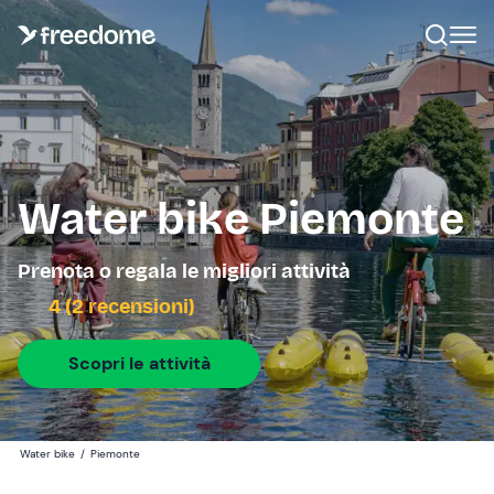
Water bike Piemonte
Prenota o regala le migliori attività
4 (2 recensioni)
Scopri le attività
Water bike
/
Piemonte