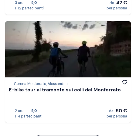
42 €
3 ore
5,0
da
1-12 partecipanti
per persona
Cerrina Monferrato, Alessandria
E-bike tour al tramonto sui colli del Monferrato
50 €
2 ore
5,0
da
1-4 partecipanti
per persona