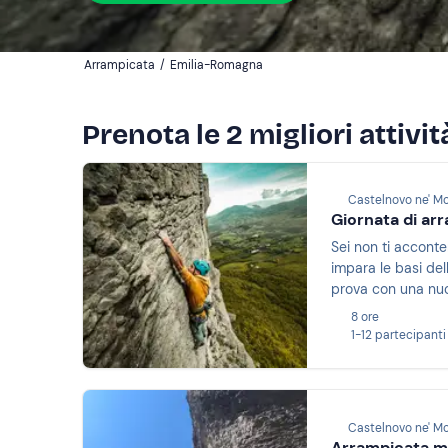
Arrampicata
/
Emilia-Romagna
Prenota le 2 migliori attiv
Castelnovo ne' Mo
Giornata di arr
Sei non ti acconte
impara le basi del
prova con una nu
8 ore
1-12 partecipanti
Castelnovo ne' Mo
Arrampicata mu