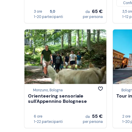
Conf
65 €
3 ore
5,0
3,5 or
da
1-20 partecipanti
per persona
1-12 
Monzuno, Bologna
Bolog
Orienteering sensoriale
Tour in
sull'Appennino Bolognese
55 €
6 ore
2 ore
da
1-22 partecipanti
per persona
1-20 