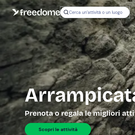
Cerca un’attività o un luogo
Arrampicat
Prenota o regala le migliori att
Scopri le attività