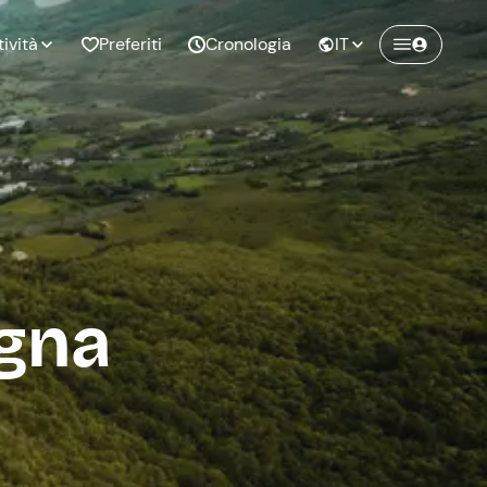
tività
Preferiti
Cronologia
IT
Crea un account Freedome
Unisciti a una community di avventurieri
nze di
Compleanno
come te e colleziona ricordi indimenticabili!
pia
gna
Continua con l'email
o al
Addio al
bato
nubilato