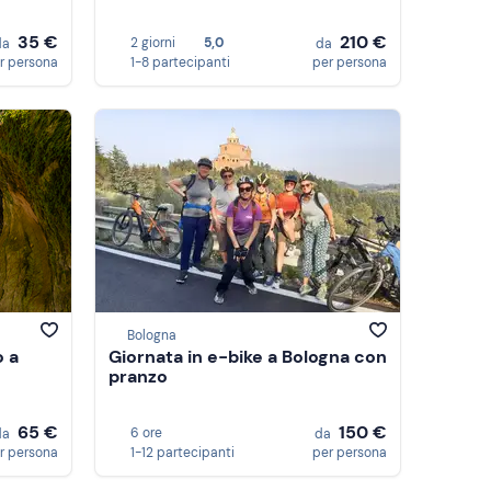
35 €
210 €
2 giorni
5,0
da
da
r persona
1-8 partecipanti
per persona
Bologna
o a
Giornata in e-bike a Bologna con
pranzo
65 €
150 €
6 ore
da
da
r persona
1-12 partecipanti
per persona