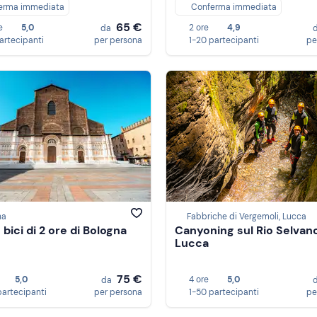
erma immediata
Conferma immediata
65 €
e
5,0
2 ore
4,9
da
partecipanti
per persona
1-20 partecipanti
pe
na
Fabbriche di Vergemoli, Lucca
 bici di 2 ore di Bologna
Canyoning sul Rio Selvan
Lucca
75 €
5,0
4 ore
5,0
da
partecipanti
per persona
1-50 partecipanti
pe