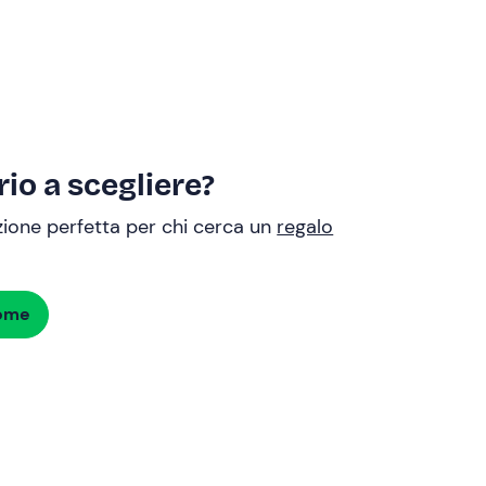
io a scegliere?
uzione perfetta per chi cerca un
regalo
dome