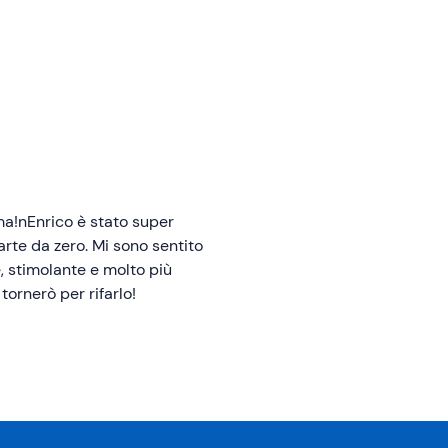
ma!nEnrico è stato super
arte da zero. Mi sono sentito
e, stimolante e molto più
ornerò per rifarlo!