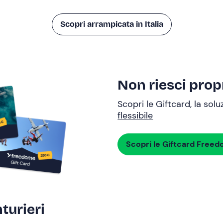
Scopri arrampicata in Italia
Non riesci propr
Scopri le Giftcard, la sol
flessibile
Scopri le Giftcard Free
turieri