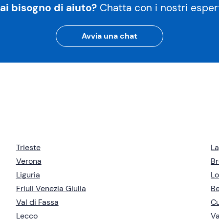
ai bisogno di aiuto?
Chatta con i nostri espert
Avvia una chat
Trieste
La
Verona
Br
Liguria
L
Friuli Venezia Giulia
B
Val di Fassa
C
Lecco
Va