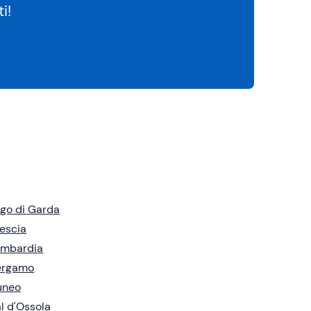
i!
go di Garda
escia
ombardia
ergamo
uneo
l d'Ossola