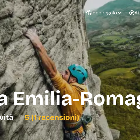
Idee regalo
At
Non sai cosa
regalare?
Esperienze da
Esperie
Gift Card Freedome
regalare
cop
Un regalo digitale che
lascia la libertà di
scegliere esperienze
outdoor in tutta Italia.
a Emilia-Roma
Regala una Gift Card
Laurea
Addi
celi
ività
5 (1 recensioni)