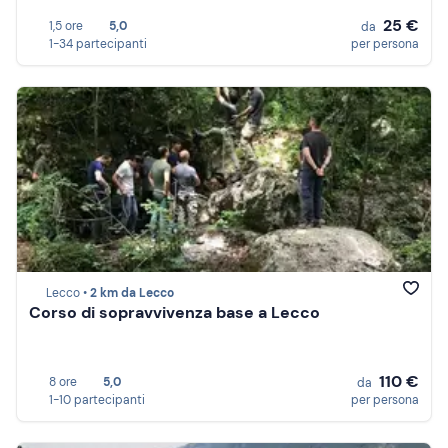
25 €
1,5 ore
5,0
da
1-34 partecipanti
per persona
Lecco •
2 km da Lecco
Corso di sopravvivenza base a Lecco
110 €
8 ore
5,0
da
1-10 partecipanti
per persona