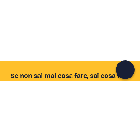
Crea un account Freedome
Unisciti a una community di avventurieri come te e
colleziona ricordi indimenticabili!
Continua con l'email
Se non sai mai cosa fare, sai cosa fare
Scrivi la tua email e scopri tante alternative all'aperitivo
e al divano
Indirizzo email
Iscriviti ora