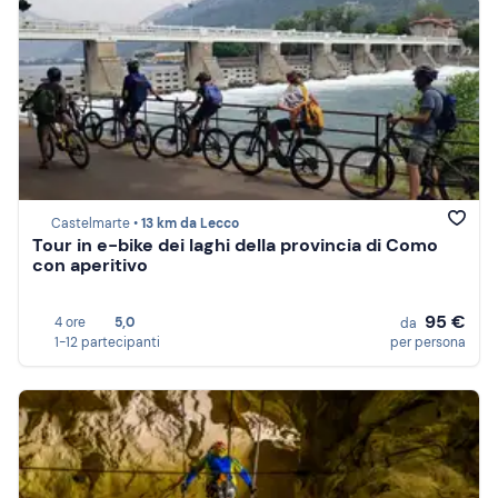
Castelmarte •
13 km da Lecco
Tour in e-bike dei laghi della provincia di Como
con aperitivo
95 €
4 ore
5,0
da
1-12 partecipanti
per persona