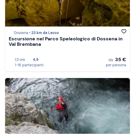
Dossena •
23 km da Lecco
Escursione nel Parco Speleologico di Dossena in
Val Brembana
35 €
1,5 ore
4,9
da
1-16 partecipanti
per persona