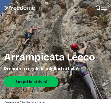
Arrampicata Lecco
Prenota o regala le migliori attività
Scopri le attività
Arrampicata
/
Lombardia
/
Lecco