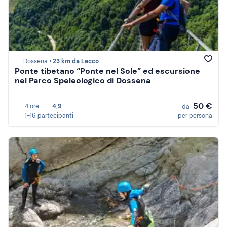
Dossena •
23 km da Lecco
Ponte tibetano “Ponte nel Sole” ed escursione
nel Parco Speleologico di Dossena
50 €
4 ore
4,9
da
1-16 partecipanti
per persona