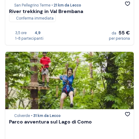
San Pellegrino Terme •
21 km da Lecco
River trekking in Val Brembana
Conferma immediata
55 €
3,5 ore
4,9
da
1-8 partecipanti
per persona
Colverde •
31 km da Lecco
Parco avventura sul Lago di Como