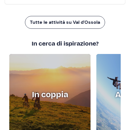
Tutte le attività su Val d'Ossola
In cerca di ispirazione?
In coppia
Adr