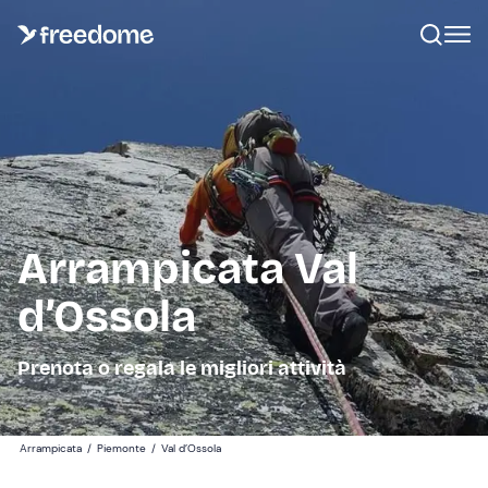
Arrampicata Val
d’Ossola
Prenota o regala le migliori attività
Arrampicata
/
Piemonte
/
Val d’Ossola