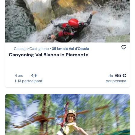
Calasca-Castiglione •
35 km da Val d'Ossola
Canyoning Val Bianca in Piemonte
65 €
4 ore
4,9
da
1-13 partecipanti
per persona