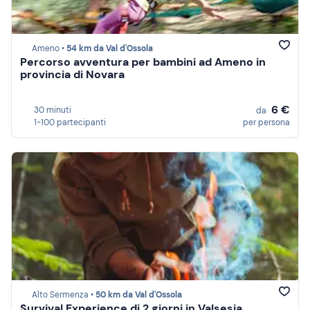
Ameno •
54 km da Val d'Ossola
Percorso avventura per bambini ad Ameno in
provincia di Novara
6 €
30 minuti
da
1-100 partecipanti
per persona
Alto Sermenza •
50 km da Val d'Ossola
Survival Experience di 2 giorni in Valsesia