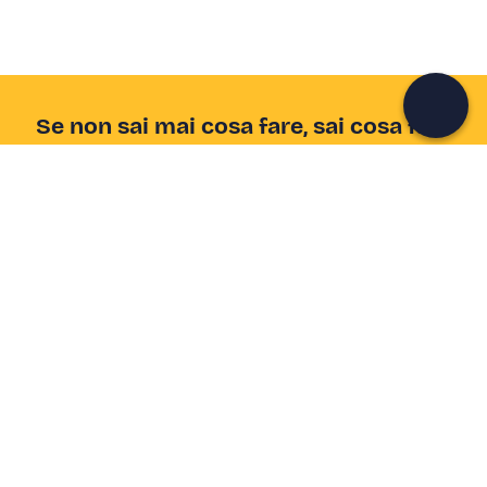
Continua con l'email
Se non sai mai cosa fare, sai cosa fare
Scrivi la tua email e scopri tante alternative all'aperitivo
e al divano
Indirizzo email
Iscriviti ora
Ho letto e accetto la
Privacy Policy