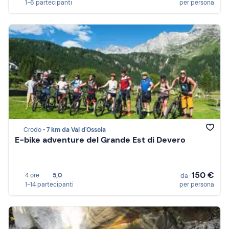
1-6 partecipanti
per persona
Crodo •
7 km da Val d'Ossola
E-bike adventure del Grande Est di Devero
150 €
4 ore
5,0
da
1-14 partecipanti
per persona