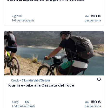
190 €
2 giorni
da
1-6 partecipanti
per persona
Crodo •
7 km da Val d'Ossola
Tour in e-bike alla Cascata del Toce
150 €
4 ore
5,0
da
1-14 partecipanti
per persona