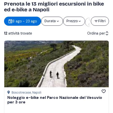
Prenota le 13 migliori escursioni in bike
ed e-bike a Napoli
Orario
8 ago - 23 ago
Durata
Prezzo
Filtri
d’inizio
12
attività trovate
Ordina per
Attività consigliate
Prezzo (crescente)
Prezzo (decrescente)
Recensioni
Boscotrecase
, Napoli
Noleggio e-bike nel Parco Nazionale del Vesuvio
per 3 ore