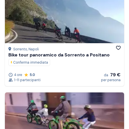
Sorrento
, Napoli
Bike tour panoramico da Sorrento a Positano
Conferma immediata
79 €
4 ore
5.0
da
1-11 partecipanti
per persona