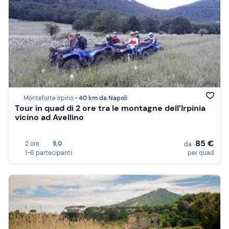
Monteforte Irpino •
40 km da Napoli
Tour in quad di 2 ore tra le montagne dell’Irpinia
vicino ad Avellino
85 €
2 ore
5,0
da
1-6 partecipanti
per quad