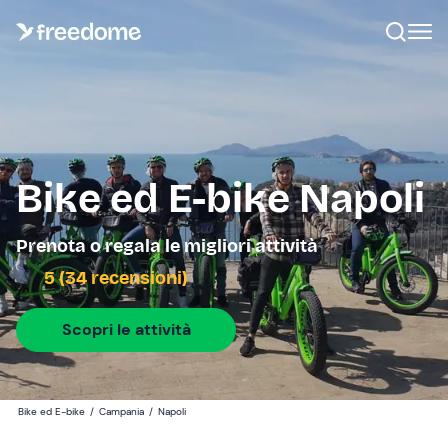
Bike ed E-bike Napoli
Prenota o regala le migliori attività
5 (34 recensioni)
Scopri le attività
Bike ed E-bike
/
Campania
/
Napoli