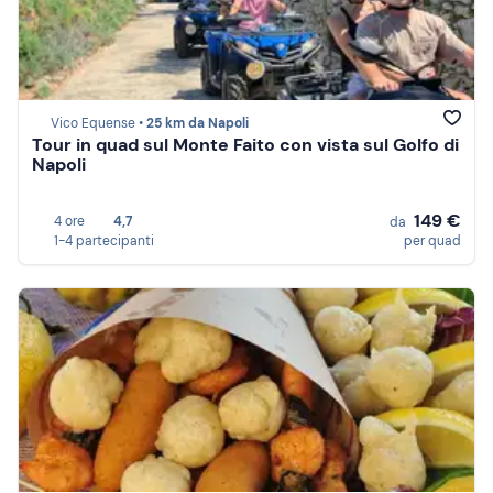
Vico Equense •
25 km da Napoli
Tour in quad sul Monte Faito con vista sul Golfo di
Napoli
149 €
4 ore
4,7
da
1-4 partecipanti
per quad