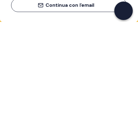
Continua con l'email
Se non sai mai cosa fare, sai cosa fare
Scrivi la tua email e scopri tante alternative all'aperitivo
e al divano
Indirizzo email
Iscriviti ora
Ho letto e accetto la
Privacy Policy
Supporto