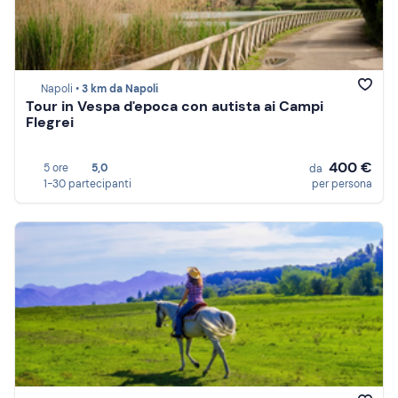
Napoli •
3 km da Napoli
Tour in Vespa d'epoca con autista ai Campi
Flegrei
400 €
5 ore
5,0
da
1-30 partecipanti
per persona