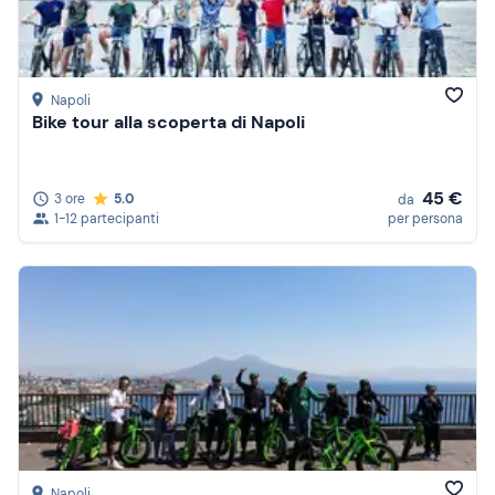
Napoli
Bike tour alla scoperta di Napoli
45 €
3 ore
5.0
da
1-12 partecipanti
per persona
Napoli