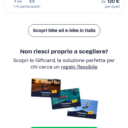
120 €
4 ore
5,0
da
1-6 partecipanti
per quad
Scopri bike ed e-bike in Italia
Non riesci proprio a scegliere?
Scopri le Giftcard, la soluzione perfetta per
chi cerca un
regalo flessibile