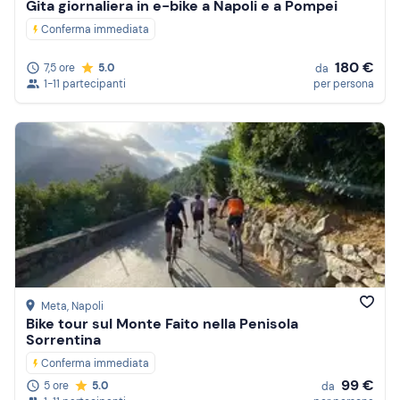
Gita giornaliera in e-bike a Napoli e a Pompei
Conferma immediata
180 €
7,5 ore
5.0
da
1-11 partecipanti
per persona
Meta
, Napoli
Bike tour sul Monte Faito nella Penisola
Sorrentina
Conferma immediata
99 €
5 ore
5.0
da