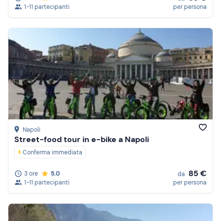
1-11 partecipanti
per persona
Napoli
Street-food tour in e-bike a Napoli
Conferma immediata
85 €
3 ore
5.0
da
1-11 partecipanti
per persona