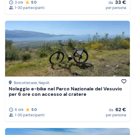
33 €
3 ore
5.0
da
1-30 partecipanti
per persona
Boscotrecase
, Napoli
Noleggio e-bike nel Parco Nazionale del Vesuvio
per 6 ore con accesso al cratere
62 €
6 ore
5.0
da
1-30 partecipanti
per persona