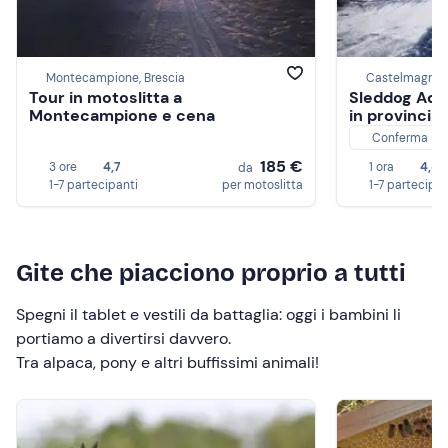
Montecampione, Brescia
Castelmagno,
Tour in motoslitta a
Sleddog Adv
Montecampione e cena
in provincia
Conferma im
185 €
3 ore
4,7
1 ora
4,8
da
1-7 partecipanti
per motoslitta
1-7 partecipan
Gite che piacciono proprio a tutti
Spegni il tablet e vestili da battaglia: oggi i bambini li
portiamo a divertirsi davvero.
Tra alpaca, pony e altri buffissimi animali!