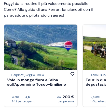
Fuggi dalla routine il più velocemente possibile!
Come? Alla guida di una Ferrari, lanciandoti con il
paracadute o pilotando un aereo!
Carpineti, Reggio Emilia
Diano D'Alba,
Volo in mongolfiera all'alba
Tour in quad
sull'Appennino Tosco-Emiliano
degustazione
200 €
3 ore
4,5
2,5 ore
4,
da
1-12 partecipanti
per persona
1-5 partecipa