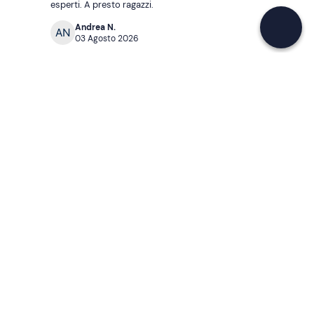
esperti. A presto ragazzi.
Continua con l'email
Andrea N.
03 Agosto 2026
4.7
/5
(
4430
Recensioni
)
Se non sai mai cosa fare, sai cosa fare
Scrivi la tua email e scopri tante alternative all'aperitivo
e al divano
Indirizzo email