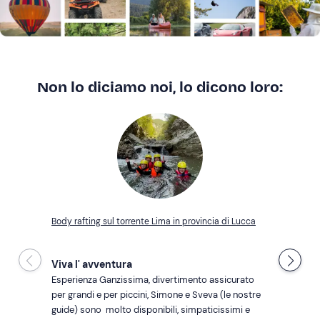
Non lo diciamo noi, lo dicono loro:
Crea un account Freedome
Body rafting sul torrente Lima in provincia di Lucca
Unisciti a una community di avventurieri come te e
colleziona ricordi indimenticabili!
Viva l' avventura
Esperienza Ganzissima, divertimento assicurato 
per grandi e per piccini, Simone e Sveva (le nostre 
guide) sono  molto disponibili, simpaticissimi e 