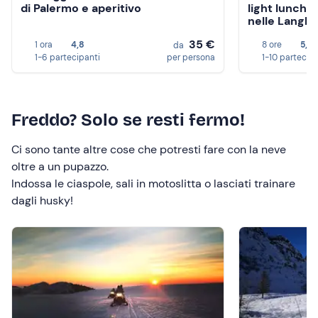
di Palermo e aperitivo
light lunch 
nelle Langh
35 €
1 ora
4,8
8 ore
5,0
da
1-6 partecipanti
per persona
1-10 partecip
Freddo? Solo se resti fermo!
Ci sono tante altre cose che potresti fare con la neve
oltre a un pupazzo.
Indossa le ciaspole, sali in motoslitta o lasciati trainare
dagli husky!