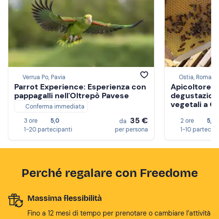
Verrua Po, Pavia
Ostia, Roma
Parrot Experience: Esperienza con
Apicoltore p
pappagalli nell'Oltrepò Pavese
degustazione
vegetali a O
Conferma immediata
35 €
3 ore
5,0
2 ore
5,0
da
1-20 partecipanti
per persona
1-10 partecip
Perché regalare con Freedome
Massima flessibilità
Fino a 12 mesi di tempo per prenotare o cambiare l’attività