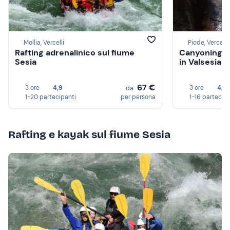
Mollia, Vercelli
Piode, Vercelli
Rafting adrenalinico sul fiume
Canyoning ai
Sesia
in Valsesia
67 €
3 ore
4,9
3 ore
4,9
da
1-20 partecipanti
per persona
1-16 partecip
Rafting e kayak sul fiume Sesia