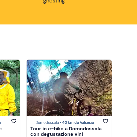
ghosting
a
Domodossola •
40 km da Valsesia
e
Tour in e-bike a Domodossola
con degustazione vini